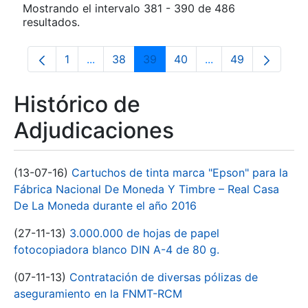
Mostrando el intervalo 381 - 390 de 486
resultados.
1
...
38
39
40
...
49
Página
Páginas intermedias Use TAB para despla
Página
Página
Página
Páginas intermedia
Página
Histórico de
Adjudicaciones
(13-07-16)
Cartuchos de tinta marca "Epson" para la
Fábrica Nacional De Moneda Y Timbre – Real Casa
De La Moneda durante el año 2016
(27-11-13)
3.000.000 de hojas de papel
fotocopiadora blanco DIN A-4 de 80 g.
(07-11-13)
Contratación de diversas pólizas de
aseguramiento en la FNMT-RCM