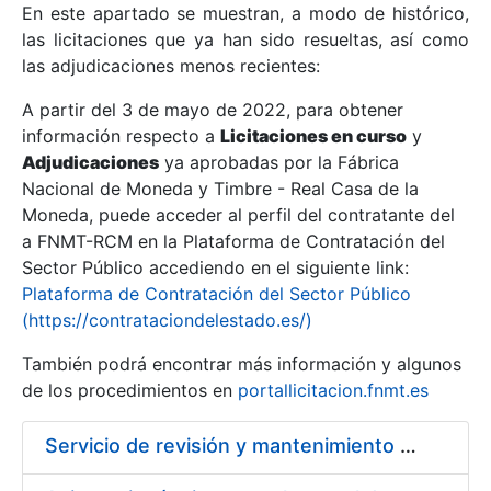
En este apartado se muestran, a modo de histórico,
las licitaciones que ya han sido resueltas, así como
Mostrar/Ocultar
las adjudicaciones menos recientes:
Mostrar/Ocultar
A partir del 3 de mayo de 2022, para obtener
información respecto a
Mostrar/Ocultar
Licitaciones en curso
y
Adjudicaciones
ya aprobadas por la Fábrica
Nacional de Moneda y Timbre - Real Casa de la
Moneda, puede acceder al perfil del contratante del
a FNMT-RCM en la Plataforma de Contratación del
Sector Público accediendo en el siguiente link:
Plataforma de Contratación del Sector Público
(https://contrataciondelestado.es/)
También podrá encontrar más información y algunos
de los procedimientos en
portallicitacion.fnmt.es
Mostrar/Ocultar
Servicio de revisión y mantenimiento de medios de compartimentación de protección contra incendios