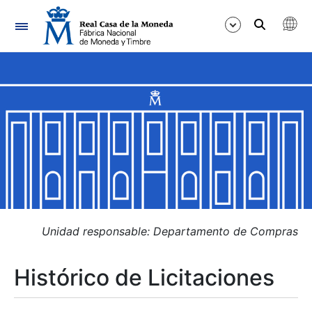
Navegación
Mostrar/Ocultar
Mostrar/Ocultar
Mostrar/Ocultar
Mostrar/Ocultar
Mostrar/Ocultar
Unidad responsable: Departamento de Compras
Histórico de Licitaciones
Mostrar/Ocultar