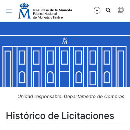
Navegación
Mostrar/Ocultar
Mostrar/Ocultar
Mostrar/Ocultar
Mostrar/Ocultar
Mostrar/Ocultar
Unidad responsable: Departamento de Compras
Histórico de Licitaciones
Mostrar/Ocultar