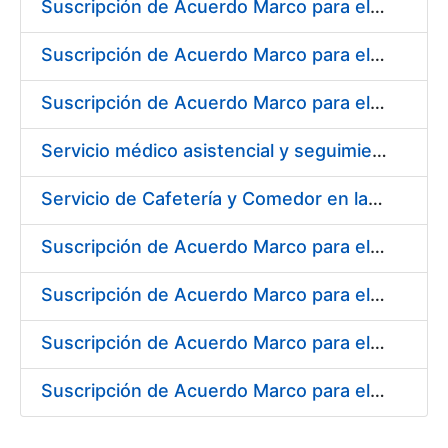
Suscripción de Acuerdo Marco para el Suministro de Rodamientos y material de Transmisión para la Fábrica de Papel de Seguridad de la FNMT-RCM en Burgos
Suscripción de Acuerdo Marco para el Suministro de Material de Ferretería para la Fábrica de Papel de Seguridad de la FNMT-RCM en Burgos
Suscripción de Acuerdo Marco para el Suministro de Material de Electricidad para la Fábrica de Papel de Seguridad de la FNMT-RCM en Burgos
Servicio médico asistencial y seguimiento del absentismo laboral para la FNMT-RCM en su sede de Burgos
Servicio de Cafetería y Comedor en la Sede Central de la Fábrica Nacional de Moneda y Timbre-Real Casa de la Moneda en Madrid
Suscripción de Acuerdo Marco para el Suministro de Herramienta y Materiales Específicos para Mecanizado
Suscripción de Acuerdo Marco para el Suministro de Material de Electricidad
Suscripción de Acuerdo Marco para el Suministro de Repuestos Específicos de Maquinaria
Suscripción de Acuerdo Marco para el Suministro de Material de Transmisiones de Potencia, Rodamientos, Estanqueidad e Hidráulica