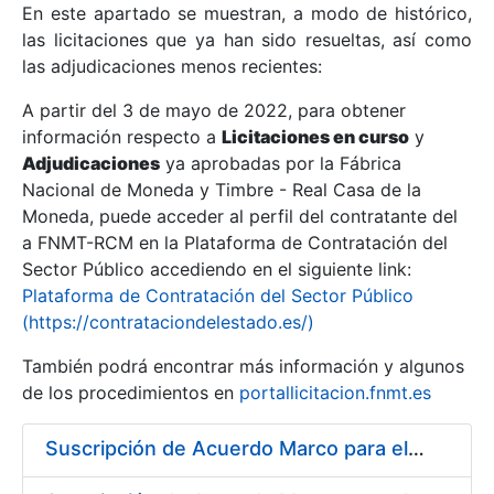
En este apartado se muestran, a modo de histórico,
las licitaciones que ya han sido resueltas, así como
Mostrar/Ocultar
las adjudicaciones menos recientes:
Mostrar/Ocultar
A partir del 3 de mayo de 2022, para obtener
información respecto a
Mostrar/Ocultar
Licitaciones en curso
y
Adjudicaciones
ya aprobadas por la Fábrica
Nacional de Moneda y Timbre - Real Casa de la
Moneda, puede acceder al perfil del contratante del
a FNMT-RCM en la Plataforma de Contratación del
Sector Público accediendo en el siguiente link:
Plataforma de Contratación del Sector Público
(https://contrataciondelestado.es/)
También podrá encontrar más información y algunos
de los procedimientos en
portallicitacion.fnmt.es
Mostrar/Ocultar
Suscripción de Acuerdo Marco para el Suministro de Acero para la fabricación de puntas para troqueles, punzones y matrices