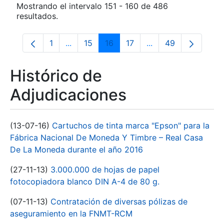
Mostrando el intervalo 151 - 160 de 486
resultados.
1
...
15
16
17
...
49
Página
Páginas intermedias Use TAB para despla
Página
Página
Página
Páginas intermedia
Página
Histórico de
Adjudicaciones
(13-07-16)
Cartuchos de tinta marca "Epson" para la
Fábrica Nacional De Moneda Y Timbre – Real Casa
De La Moneda durante el año 2016
(27-11-13)
3.000.000 de hojas de papel
fotocopiadora blanco DIN A-4 de 80 g.
(07-11-13)
Contratación de diversas pólizas de
aseguramiento en la FNMT-RCM