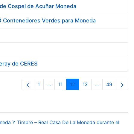
 de Cospel de Acuñar Moneda
00 Contenedores Verdes para Moneda
iferay de CERES
1
...
11
12
13
...
49
Página
Páginas intermedias Use TAB para de
Página
Página
Página
Páginas interme
Página
oneda Y Timbre – Real Casa De La Moneda durante el