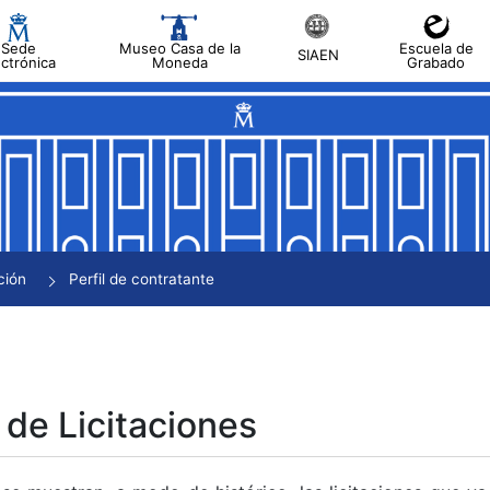
Sede
Museo Casa de la
Escuela de
SIAEN
ectrónica
Moneda
Grabado
tar
tar
tar
tar
ción
Perfil de contratante
tar
 de Licitaciones