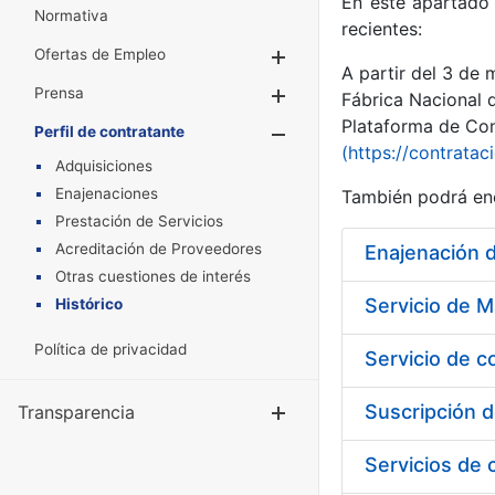
En este apartado 
Normativa
recientes:
Ofertas de Empleo
Mostrar/Ocultar
A partir del 3 de
Prensa
Mostrar/Ocultar
Fábrica Nacional 
Plataforma de Cont
Perfil de contratante
Mostrar/Oculta
(https://contratac
Adquisiciones
Enajenaciones
También podrá enc
Prestación de Servicios
Acreditación de Proveedores
Enajenación 
Otras cuestiones de interés
Histórico
Política de privacidad
Servicio de c
Transparencia
Mostrar/Ocul