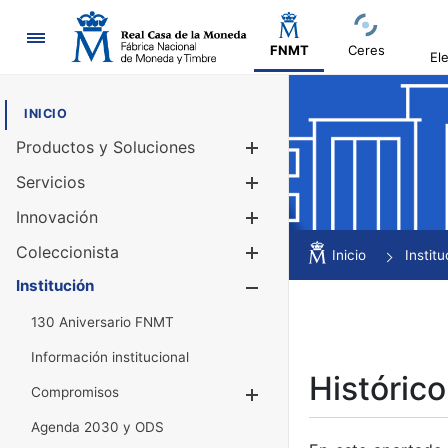
Navegación
FNMT
Ceres
El
INICIO
Productos y Soluciones
Mostrar/Ocul
Servicios
Mostrar/Ocul
Innovación
Mostrar/Ocul
Coleccionista
Mostrar/Ocul
Inicio
Institu
Institución
Mostrar/Ocul
130 Aniversario FNMT
Información institucional
Histórico
Compromisos
Mostrar/Ocultar
Agenda 2030 y ODS