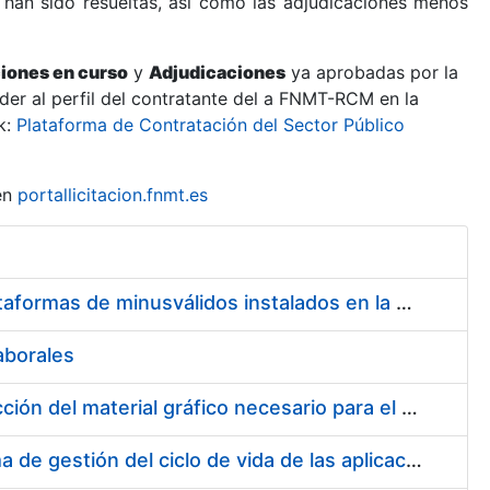
 han sido resueltas, así como las adjudicaciones menos
ciones en curso
y
Adjudicaciones
ya aprobadas por la
er al perfil del contratante del a FNMT-RCM en la
k:
Plataforma de Contratación del Sector Público
en
portallicitacion.fnmt.es
Servicio de Mantenimiento de los ascensores, montacargas y plataformas de minusválidos instalados en la FNMT-RCM
aborales
Suscripción de acuerdo marco para el servicio de diseño y producción del material gráfico necesario para el desarrollo de la actividad comercial, institucional y cultural de la entidad pública empresarial Fábrica Nacional de Moneda y Timbre-Real Casa de la Moneda (FNMT-RCM)
Servicios de consultoría para implantación por fases de un sistema de gestión del ciclo de vida de las aplicaciones en el área de desarrollo de CERES (fase 2)