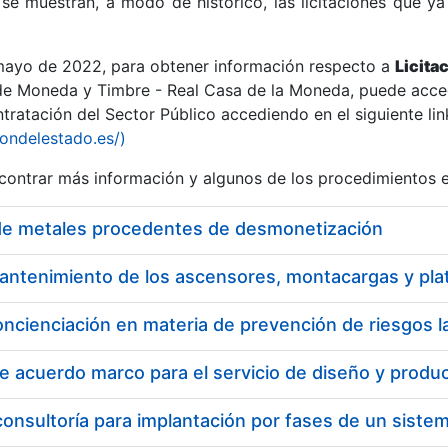
se muestran, a modo de histórico, las licitaciones que ya
 mayo de 2022, para obtener información respecto a
Licita
de Moneda y Timbre - Real Casa de la Moneda, puede acced
ratación del Sector Público accediendo en el siguiente lin
r
iondelestado.es/)
ontrar más información y algunos de los procedimientos 
de metales procedentes de desmonetización
oncienciación en materia de prevención de riesgos l
tar