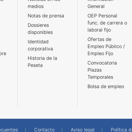
medios
General
Notas de prensa
OEP Personal
func. de carrera o
Dossieres
laboral fijo
disponibles
Ofertas de
Identidad
Empleo Público /
corporativa
bre
Empleo Fijo
Historia de la
Convocatoria
Peseta
Plazas
Temporales
Bolsa de empleo
ecuentes
Contacto
Aviso legal
Política 