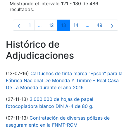
Mostrando el intervalo 121 - 130 de 486
resultados.
1
...
12
13
14
...
49
Página
Páginas intermedias Use TAB para despla
Página
Página
Página
Páginas intermedia
Página
Histórico de
Adjudicaciones
(13-07-16)
Cartuchos de tinta marca "Epson" para la
Fábrica Nacional De Moneda Y Timbre – Real Casa
De La Moneda durante el año 2016
(27-11-13)
3.000.000 de hojas de papel
fotocopiadora blanco DIN A-4 de 80 g.
(07-11-13)
Contratación de diversas pólizas de
aseguramiento en la FNMT-RCM