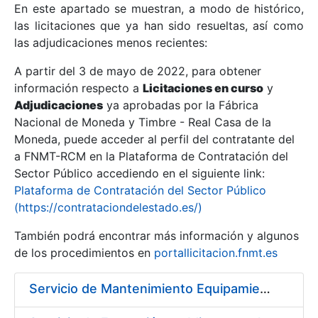
En este apartado se muestran, a modo de histórico,
las licitaciones que ya han sido resueltas, así como
Mostrar/Ocultar
las adjudicaciones menos recientes:
Mostrar/Ocultar
A partir del 3 de mayo de 2022, para obtener
información respecto a
Mostrar/Ocultar
Licitaciones en curso
y
Adjudicaciones
ya aprobadas por la Fábrica
Nacional de Moneda y Timbre - Real Casa de la
Moneda, puede acceder al perfil del contratante del
a FNMT-RCM en la Plataforma de Contratación del
Sector Público accediendo en el siguiente link:
Plataforma de Contratación del Sector Público
(https://contrataciondelestado.es/)
También podrá encontrar más información y algunos
de los procedimientos en
portallicitacion.fnmt.es
Mostrar/Ocultar
Servicio de Mantenimiento Equipamiento ORACLE en CERES periodo 2019-2020