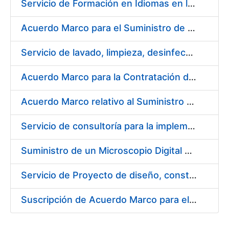
Servicio de Formación en Idiomas en la Modalidad Presencial
Acuerdo Marco para el Suministro de Droguería y Limpieza para la FNMT-RCM durante el año 2019 en su Sede de Madrid
Servicio de lavado, limpieza, desinfección y descontaminación de la ropa de trabajo del personal de la FNMT-RCM de Madrid
Acuerdo Marco para la Contratación de Fabricación de Piezas
Acuerdo Marco relativo al Suministro de Informáticos 2019
Servicio de consultoría para la implementación de un Proceso Automatizado de Preparación de Expedientes de Compras
Suministro de un Microscopio Digital Automático
Servicio de Proyecto de diseño, construcción, montaje, desmontaje y transporte de stands durante 2019
Suscripción de Acuerdo Marco para el Suministro de Sillería Ergonómica para la FNMT-RCM