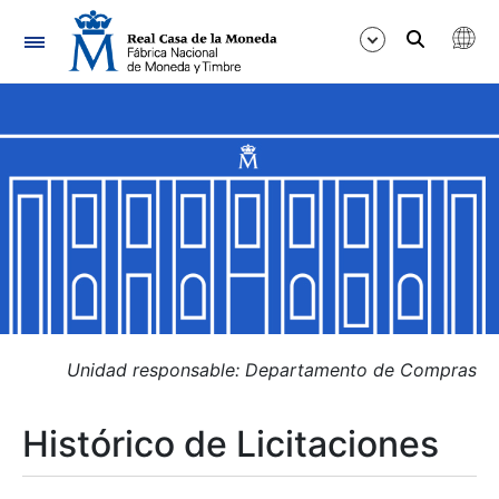
Navegación
Mostrar/Ocultar
Mostrar/Ocultar
Mostrar/Ocultar
Mostrar/Ocultar
Mostrar/Ocultar
Unidad responsable: Departamento de Compras
Histórico de Licitaciones
Mostrar/Ocultar