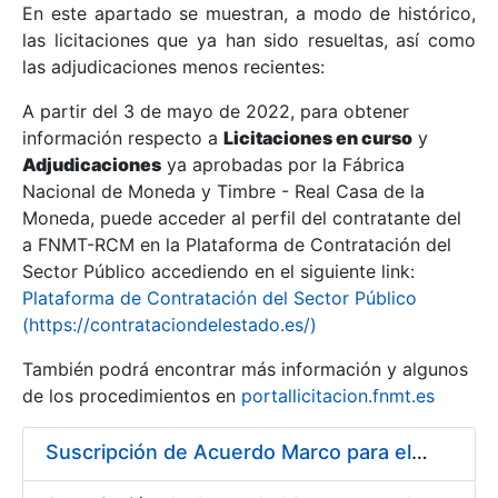
En este apartado se muestran, a modo de histórico,
las licitaciones que ya han sido resueltas, así como
Mostrar/Ocultar
las adjudicaciones menos recientes:
Mostrar/Ocultar
A partir del 3 de mayo de 2022, para obtener
información respecto a
Mostrar/Ocultar
Licitaciones en curso
y
Adjudicaciones
ya aprobadas por la Fábrica
Nacional de Moneda y Timbre - Real Casa de la
Moneda, puede acceder al perfil del contratante del
a FNMT-RCM en la Plataforma de Contratación del
Sector Público accediendo en el siguiente link:
Plataforma de Contratación del Sector Público
(https://contrataciondelestado.es/)
También podrá encontrar más información y algunos
de los procedimientos en
portallicitacion.fnmt.es
Mostrar/Ocultar
Suscripción de Acuerdo Marco para el Suministro de Material de Hierro para la Fábrica de Papel de Seguridad de la FNMT-RCM en Burgos