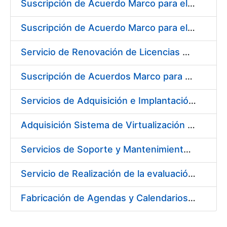
Suscripción de Acuerdo Marco para el Suministro de Material de Neumática para la Fábrica de Papel de Seguridad de la FNMT-RCM en Burgos
Suscripción de Acuerdo Marco para el Suministro de Material de Acero Inoxidable para la Fábrica de Papel de Seguridad de la FNMT-RCM en Burgos
Servicio de Renovación de Licencias Adobe
Suscripción de Acuerdos Marco para el Suministro de Equipos de Protección Individual (EPI’s)
Servicios de Adquisición e Implantación de un Sistema de Gestión Corporativa e Integrada de la Prevención de Riesgos Laborales
Adquisición Sistema de Virtualización VMWARE CERES
Servicios de Soporte y Mantenimiento de Licencias de Software y Help Desk de la Infraestructura de la Fábrica Nacional de Moneda y Timbre-Real Casa de la Moneda
Servicio de Realización de la evaluación de Riesgos Psicosociales y de salud laboral en los puestos de trabajo de la FNMT-RCM
Fabricación de Agendas y Calendarios para FNMT-RCM