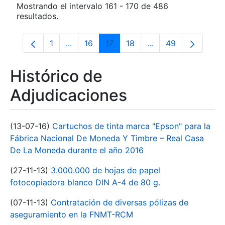
Mostrando el intervalo 161 - 170 de 486
resultados.
1
...
16
17
18
...
49
Página
Páginas intermedias Use TAB para despla
Página
Página
Página
Páginas intermedia
Página
Histórico de
Adjudicaciones
(13-07-16)
Cartuchos de tinta marca "Epson" para la
Fábrica Nacional De Moneda Y Timbre – Real Casa
De La Moneda durante el año 2016
(27-11-13)
3.000.000 de hojas de papel
fotocopiadora blanco DIN A-4 de 80 g.
(07-11-13)
Contratación de diversas pólizas de
aseguramiento en la FNMT-RCM