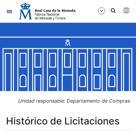
Navegación
Mostrar/Ocultar
Mostrar/Ocultar
Mostrar/Ocultar
Mostrar/Ocultar
Mostrar/Ocultar
Unidad responsable: Departamento de Compras
Histórico de Licitaciones
Mostrar/Ocultar