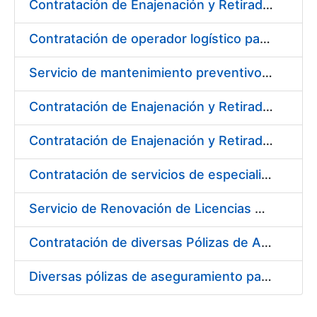
Contratación de Enajenación y Retirada de Recortes Sobrantes y Desperdicios de Papel Impreso y no Impreso durante el Año 2020
Contratación de operador logístico para distintos servicios de transporte de seguridad de mercancías de la Fábrica Nacional de Moneda y Timbre - Real Casa de la Moneda
Servicio de mantenimiento preventivo de la instalación del sistema centralizado de recogida de papelote de timbre e imprenta
Contratación de Enajenación y Retirada de Residuos de PVC, Policarbonato y Plásticos durante el año 2020
Contratación de Enajenación y Retirada de Chatarra de Hierro, Acero y Chapa de la RCM-FNMT
Contratación de servicios de especialistas técnicos en prevención y extinción de incendios para los centros de Madrid y Burgos de la FNMT-RCM
Servicio de Renovación de Licencias Adobe
Contratación de diversas Pólizas de Aseguramiento para la Fábrica Nacional de Moneda y Timbre - Real Casa de la Moneda
Diversas pólizas de aseguramiento para la Fábrica Nacional de Moneda y Timbre - Real Casa de la Moneda