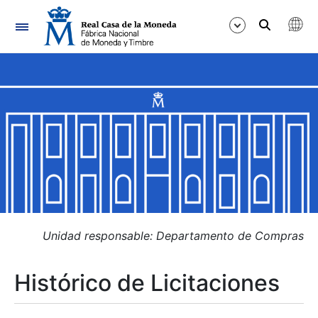
Navegación
Mostrar/Ocultar
Mostrar/Ocultar
Mostrar/Ocultar
Mostrar/Ocultar
Mostrar/Ocultar
Unidad responsable: Departamento de Compras
Histórico de Licitaciones
Mostrar/Ocultar