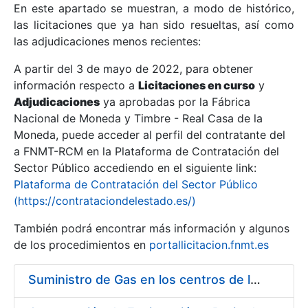
En este apartado se muestran, a modo de histórico,
las licitaciones que ya han sido resueltas, así como
Mostrar/Ocultar
las adjudicaciones menos recientes:
Mostrar/Ocultar
A partir del 3 de mayo de 2022, para obtener
información respecto a
Mostrar/Ocultar
Licitaciones en curso
y
Adjudicaciones
ya aprobadas por la Fábrica
Nacional de Moneda y Timbre - Real Casa de la
Moneda, puede acceder al perfil del contratante del
a FNMT-RCM en la Plataforma de Contratación del
Sector Público accediendo en el siguiente link:
Plataforma de Contratación del Sector Público
(https://contrataciondelestado.es/)
También podrá encontrar más información y algunos
de los procedimientos en
portallicitacion.fnmt.es
Mostrar/Ocultar
Suministro de Gas en los centros de la FNMT-RCM de Madrid y Burgos, durante el año 2020