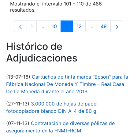
Mostrando el intervalo 101 - 110 de 486
resultados.
1
...
10
11
12
...
49
Página
Páginas intermedias Use TAB para despla
Página
Página
Página
Páginas intermedias
Página
Histórico de
Adjudicaciones
(13-07-16)
Cartuchos de tinta marca "Epson" para la
Fábrica Nacional De Moneda Y Timbre – Real Casa
De La Moneda durante el año 2016
(27-11-13)
3.000.000 de hojas de papel
fotocopiadora blanco DIN A-4 de 80 g.
(07-11-13)
Contratación de diversas pólizas de
aseguramiento en la FNMT-RCM