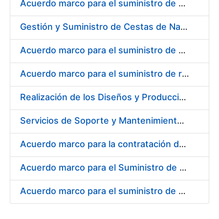
Acuerdo marco para el suministro de material de electricidad para la FNMT RCM en su sede de Madrid
Gestión y Suministro de Cestas de Navidad para los trabajadores de la Fábrica Nacional de Moneda y Timbre-Real Casa de la Moneda (FNMT-RCM) para el año 2021
Acuerdo marco para el suministro de material de transmisiones de potencia, rodamientos, estanqueidad e hidráulica
Acuerdo marco para el suministro de repuestos específicos de maquinaria
Realización de los Diseños y Producción del Material Gráfico, en sus diferentes formatos y dispositivos, para la correcta comunicación, tanto interna como externa, de la entidad pública empresarial, Fábrica Nacional de Moneda y Timbre-Real Casa de la Moneda (FNMT-RCM)
Servicios de Soporte y Mantenimiento Integral (correctivo, preventivo, evolutivo) del Sistema de Gestión del Ciclo de Vida de las Aplicaciones en el Área de Desarrollo de CERES
Acuerdo marco para la contratación del suministro de material de informática para equipos de producción
Acuerdo marco para el Suministro de Consumibles Informáticos
Acuerdo marco para el suministro de material de filtración