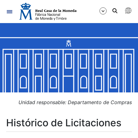
Navegación
Mostrar/Ocultar
Mostrar/Ocultar
Mostrar/Ocultar
Mostrar/Ocultar
Mostrar/Ocultar
Unidad responsable: Departamento de Compras
Histórico de Licitaciones
Mostrar/Ocultar