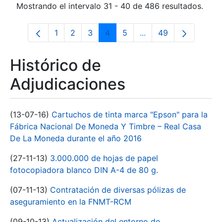
Mostrando el intervalo 31 - 40 de 486 resultados.
1
2
3
4
5
...
49
Página
Página
Página
Página
Página
Páginas intermedias 
Página
Histórico de
Adjudicaciones
(13-07-16)
Cartuchos de tinta marca "Epson" para la
Fábrica Nacional De Moneda Y Timbre – Real Casa
De La Moneda durante el año 2016
(27-11-13)
3.000.000 de hojas de papel
fotocopiadora blanco DIN A-4 de 80 g.
(07-11-13)
Contratación de diversas pólizas de
aseguramiento en la FNMT-RCM
(09-10-13)
Actualización del entorno de