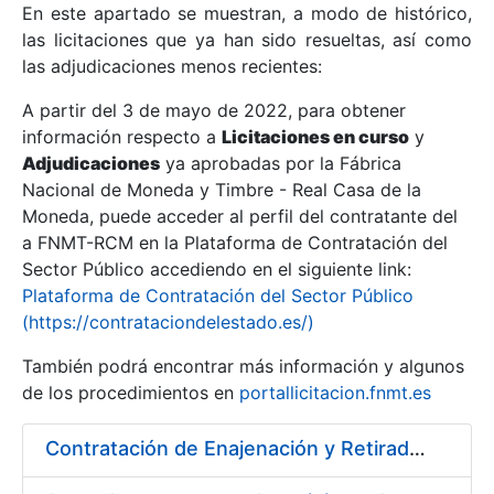
En este apartado se muestran, a modo de histórico,
las licitaciones que ya han sido resueltas, así como
Mostrar/Ocultar
las adjudicaciones menos recientes:
Mostrar/Ocultar
A partir del 3 de mayo de 2022, para obtener
información respecto a
Mostrar/Ocultar
Licitaciones en curso
y
Adjudicaciones
ya aprobadas por la Fábrica
Nacional de Moneda y Timbre - Real Casa de la
Moneda, puede acceder al perfil del contratante del
a FNMT-RCM en la Plataforma de Contratación del
Sector Público accediendo en el siguiente link:
Plataforma de Contratación del Sector Público
(https://contrataciondelestado.es/)
También podrá encontrar más información y algunos
de los procedimientos en
portallicitacion.fnmt.es
Mostrar/Ocultar
Contratación de Enajenación y Retirada de Chatarra de Hierro, Acero y Chapa de la RCM-FNMT