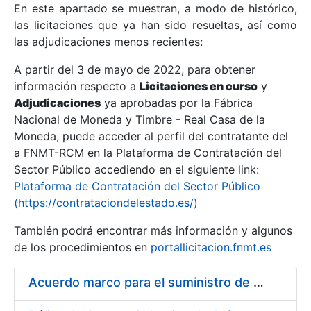
En este apartado se muestran, a modo de histórico,
las licitaciones que ya han sido resueltas, así como
Mostrar/Ocultar
las adjudicaciones menos recientes:
Mostrar/Ocultar
A partir del 3 de mayo de 2022, para obtener
información respecto a
Mostrar/Ocultar
Licitaciones en curso
y
Adjudicaciones
ya aprobadas por la Fábrica
Nacional de Moneda y Timbre - Real Casa de la
Moneda, puede acceder al perfil del contratante del
a FNMT-RCM en la Plataforma de Contratación del
Sector Público accediendo en el siguiente link:
Plataforma de Contratación del Sector Público
(https://contrataciondelestado.es/)
También podrá encontrar más información y algunos
de los procedimientos en
portallicitacion.fnmt.es
Mostrar/Ocultar
Acuerdo marco para el suministro de material de droguería y limpieza a la FNMT-RCM