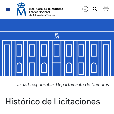
Navegación
Mostrar/Ocultar
Mostrar/Ocultar
Mostrar/Ocultar
Mostrar/Ocultar
Mostrar/Ocultar
Unidad responsable: Departamento de Compras
Histórico de Licitaciones
Mostrar/Ocultar