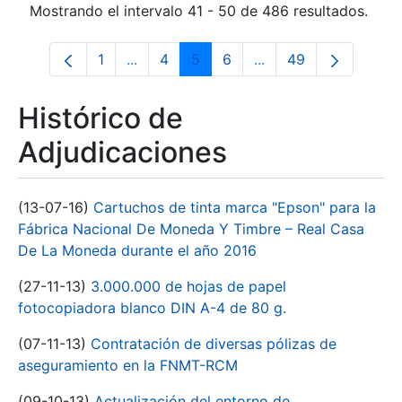
Mostrando el intervalo 41 - 50 de 486 resultados.
1
...
4
5
6
...
49
Página
Páginas intermedias Use TAB para desp
Página
Página
Página
Páginas intermedias 
Página
Histórico de
Adjudicaciones
(13-07-16)
Cartuchos de tinta marca "Epson" para la
Fábrica Nacional De Moneda Y Timbre – Real Casa
De La Moneda durante el año 2016
(27-11-13)
3.000.000 de hojas de papel
fotocopiadora blanco DIN A-4 de 80 g.
(07-11-13)
Contratación de diversas pólizas de
aseguramiento en la FNMT-RCM
(09-10-13)
Actualización del entorno de