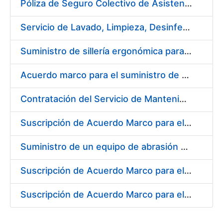
Póliza de Seguro Colectivo de Asistencia Sanitaria
Servicio de Lavado, Limpieza, Desinfección y Descontaminación de la ropa de trabajo del personal de la FNMT-RCM de Madrid
Suministro de sillería ergonómica para la FNMT-RCM
Acuerdo marco para el suministro de material de fontanería y aire acondicionado
Contratación del Servicio de Mantenimiento de Carretillas Transportadoras-elevadoras
Suscripción de Acuerdo Marco para el Suministro de Material de Filtración
Suministro de un equipo de abrasión para ensayos de laboratorio
Suscripción de Acuerdo Marco para el Suministro de Material de Neumática
Suscripción de Acuerdo Marco para el Suministro de Material de Ferretería de la Entidad Pública Empresarial Fábrica Nacional de Moneda y Timbre-Real Casa de la Moneda