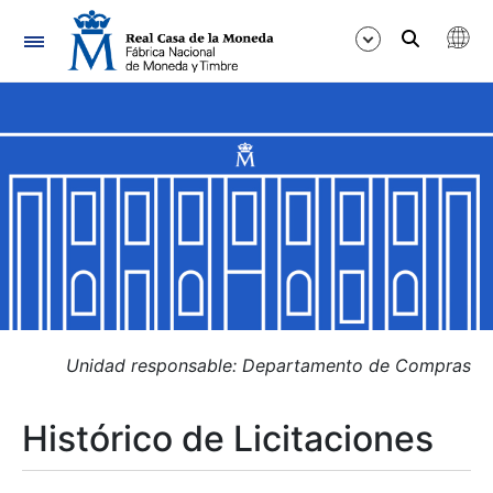
Navegación
Mostrar/Ocultar
Mostrar/Ocultar
Mostrar/Ocultar
Mostrar/Ocultar
Mostrar/Ocultar
Unidad responsable: Departamento de Compras
Histórico de Licitaciones
Mostrar/Ocultar