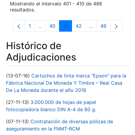
Mostrando el intervalo 401 - 410 de 486
resultados.
1
...
40
41
42
...
49
Página
Páginas intermedias Use TAB para despla
Página
Página
Página
Páginas intermedia
Página
Histórico de
Adjudicaciones
(13-07-16)
Cartuchos de tinta marca "Epson" para la
Fábrica Nacional De Moneda Y Timbre – Real Casa
De La Moneda durante el año 2016
(27-11-13)
3.000.000 de hojas de papel
fotocopiadora blanco DIN A-4 de 80 g.
(07-11-13)
Contratación de diversas pólizas de
aseguramiento en la FNMT-RCM