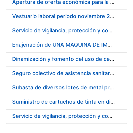
Apertura de oferta económica para la licitación del servicio de atención telefónica
Vestuario laboral periodo noviembre 2014 – noviembre 2016
Servicio de vigilancia, protección y control, en los centros de la FNMT-RCM en Madrid y Burgos - evaluación de solicitudes de participación
Enajenación de UNA MAQUINA DE IMPRESIÓN OFFSET 4 COLORES Y BARNIZADO, modelo KBA RAPIDA 72 Y UN EQUIPO DE SECADO ULTRAVIOLETA MARCA GRAFIX (KBA) asociado a la misma.
Dinamización y fomento del uso de certificados CERES en las Redes Sociales
Seguro colectivo de asistencia sanitaria (salud y dental)
Subasta de diversos lotes de metal procedente de desmonetización
Suministro de cartuchos de tinta en diversos colores marca EPSON - ORIGINALES
Servicio de vigilancia, protección y control, en los centros de la Fábrica Nacional de Moneda y Timbre – Real Casa de la Moneda en Madrid y Burgos