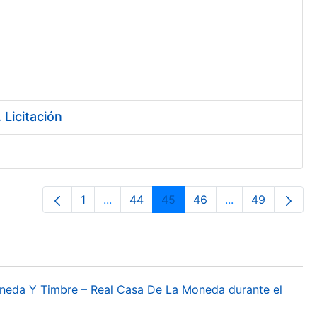
Licitación
1
...
44
45
46
...
49
Página
Páginas intermedias Use TAB para desp
Página
Página
Página
Páginas interme
Página
oneda Y Timbre – Real Casa De La Moneda durante el