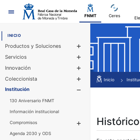
Navegación
FNMT
Ceres
El
INICIO
Productos y Soluciones
Mostrar/Ocul
Servicios
Mostrar/Ocul
Innovación
Mostrar/Ocul
Coleccionista
Mostrar/Ocul
Inicio
Institu
Institución
Mostrar/Ocul
130 Aniversario FNMT
Información institucional
Histórico
Compromisos
Mostrar/Ocultar
Agenda 2030 y ODS