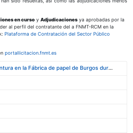
 han sido resueltas, así como las adjudicaciones menos
ciones en curso
y
Adjudicaciones
ya aprobadas por la
er al perfil del contratante del a FNMT-RCM en la
k:
Plataforma de Contratación del Sector Público
en
portallicitacion.fnmt.es
Servicio de asistencia técnica para la realización de trabajos de pintura en la Fábrica de papel de Burgos durante el año 2014