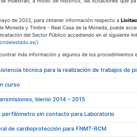
se muestran, a modo de histórico, las licitaciones que ya
 mayo de 2022, para obtener información respecto a
Licita
de Moneda y Timbre - Real Casa de la Moneda, puede acced
ratación del Sector Público accediendo en el siguiente lin
r
iondelestado.es/)
ontrar más información y algunos de los procedimientos 
en curso
ransmisiones, bienio 2014 – 2015
 perfilómetro sin contacto para Laboratorio
tar
egral de cardioprotección para FNMT-RCM