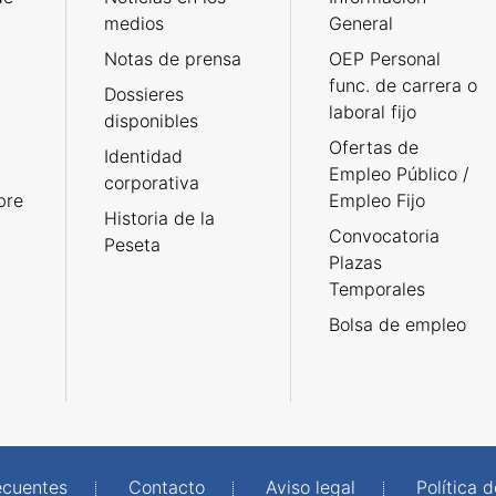
medios
General
Notas de prensa
OEP Personal
func. de carrera o
Dossieres
laboral fijo
disponibles
Ofertas de
Identidad
Empleo Público /
corporativa
bre
Empleo Fijo
Historia de la
Convocatoria
Peseta
Plazas
Temporales
Bolsa de empleo
ecuentes
Contacto
Aviso legal
Política 