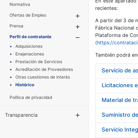
En este apartado 
Normativa
recientes:
Ofertas de Empleo
Mostrar/Ocultar
A partir del 3 de
Prensa
Mostrar/Ocultar
Fábrica Nacional 
Plataforma de Cont
Perfil de contratante
Mostrar/Oculta
(https://contratac
Adquisiciones
Enajenaciones
También podrá enc
Prestación de Servicios
Acreditación de Proveedores
Otras cuestiones de interés
Licitaciones 
Histórico
Política de privacidad
Material de t
Suministro de
Transparencia
Mostrar/Ocul
Servicio Int