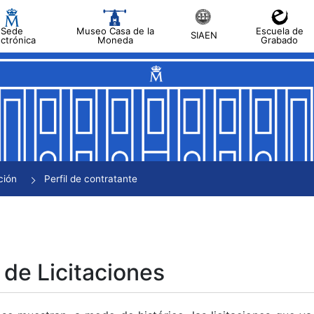
Sede
Museo Casa de la
Escuela de
SIAEN
ectrónica
Moneda
Grabado
tar
tar
tar
tar
ción
Perfil de contratante
tar
 de Licitaciones