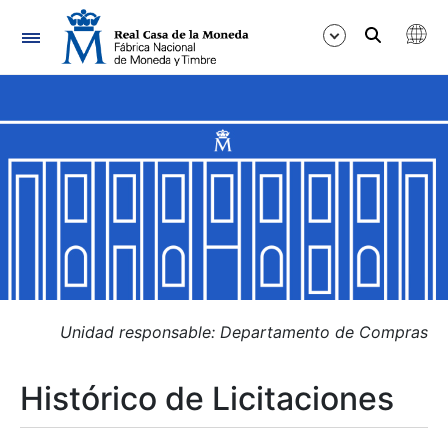
Navegación
Mostrar/Ocultar
Mostrar/Ocultar
Mostrar/Ocultar
Mostrar/Ocultar
Mostrar/Ocultar
Unidad responsable: Departamento de Compras
Histórico de Licitaciones
Mostrar/Ocultar