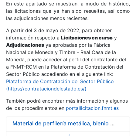
En este apartado se muestran, a modo de histórico,
las licitaciones que ya han sido resueltas, así como
Mostrar/Ocultar
las adjudicaciones menos recientes:
Mostrar/Ocultar
A partir del 3 de mayo de 2022, para obtener
información respecto a
Mostrar/Ocultar
Licitaciones en curso
y
Adjudicaciones
ya aprobadas por la Fábrica
Nacional de Moneda y Timbre - Real Casa de la
Moneda, puede acceder al perfil del contratante del
a FNMT-RCM en la Plataforma de Contratación del
Sector Público accediendo en el siguiente link:
Plataforma de Contratación del Sector Público
(https://contrataciondelestado.es/)
También podrá encontrar más información y algunos
de los procedimientos en
portallicitacion.fnmt.es
Mostrar/Ocultar
Material de perfilería metálica, bienio 2014 – 2015