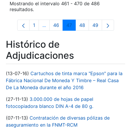
Mostrando el intervalo 461 - 470 de 486
resultados.
1
...
46
47
48
49
Página
Páginas intermedias Use TAB para desp
Página
Página
Página
Página
Histórico de
Adjudicaciones
(13-07-16)
Cartuchos de tinta marca "Epson" para la
Fábrica Nacional De Moneda Y Timbre – Real Casa
De La Moneda durante el año 2016
(27-11-13)
3.000.000 de hojas de papel
fotocopiadora blanco DIN A-4 de 80 g.
(07-11-13)
Contratación de diversas pólizas de
aseguramiento en la FNMT-RCM