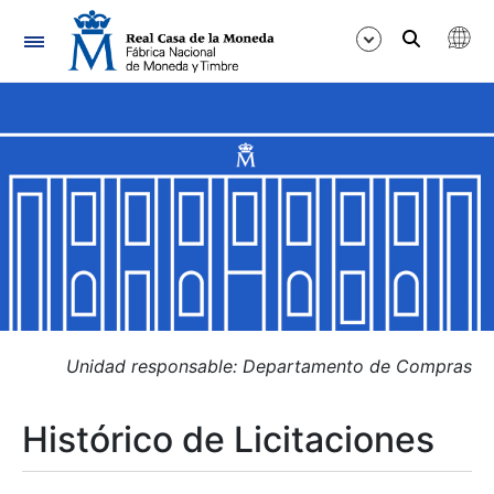
Navegación
Mostrar/Ocultar
Mostrar/Ocultar
Mostrar/Ocultar
Mostrar/Ocultar
Mostrar/Ocultar
Unidad responsable: Departamento de Compras
Histórico de Licitaciones
Mostrar/Ocultar