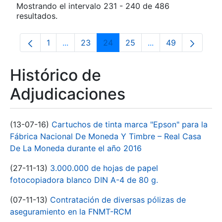
Mostrando el intervalo 231 - 240 de 486
resultados.
1
...
23
24
25
...
49
Página
Páginas intermedias Use TAB para despla
Página
Página
Página
Páginas intermedia
Página
Histórico de
Adjudicaciones
(13-07-16)
Cartuchos de tinta marca "Epson" para la
Fábrica Nacional De Moneda Y Timbre – Real Casa
De La Moneda durante el año 2016
(27-11-13)
3.000.000 de hojas de papel
fotocopiadora blanco DIN A-4 de 80 g.
(07-11-13)
Contratación de diversas pólizas de
aseguramiento en la FNMT-RCM