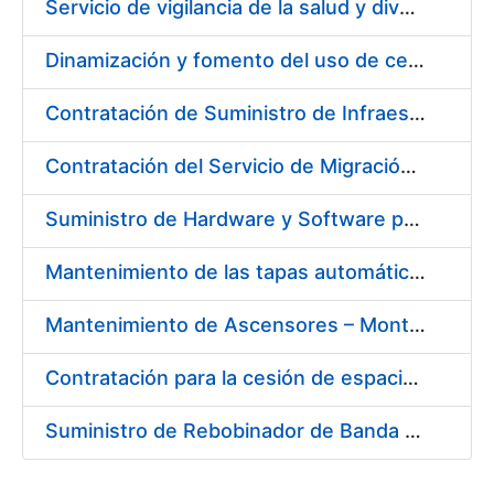
Servicio de vigilancia de la salud y diversas actividades preventivas en la Fábrica de Papel de Burgos y actividades sanitarias en el centro de trabajo de Madrid de la Fábrica Nacional de Moneda y Timbre - Real Casa de la Moneda
Dinamización y fomento del uso de certificados CERES en Redes Sociales
Contratación de Suministro de Infraestructura para entorno de Preservación de Datos
Contratación del Servicio de Migración del Sistema ACSFE a Opentext
Suministro de Hardware y Software para la Ampliación de la Infraestructura del Área de Digitalización en la FNMT-RCM
Mantenimiento de las tapas automáticas HYGOLET, instaladas en los inodoros de los aseos de la FNMT-RCM, así como el suministro de recambios originales de rollos de plástico
Mantenimiento de Ascensores – Montacargas Instalados en Fábrica de Papel de Burgos
Contratación para la cesión de espacios para la instalación de soportes publicitarios en solar de la FNMT-RCM situado en la confluencia de las calles Cruz del Sur, calle de los Astros y calle del Doctor Esquerdo. Referencia NJ01-2017
Suministro de Rebobinador de Banda de Papel