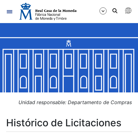
Navegación
Mostrar/Ocultar
Mostrar/Ocultar
Mostrar/Ocultar
Mostrar/Ocultar
Mostrar/Ocultar
Unidad responsable: Departamento de Compras
Histórico de Licitaciones
Mostrar/Ocultar