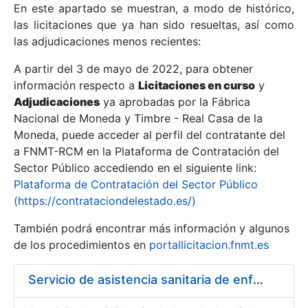
En este apartado se muestran, a modo de histórico,
las licitaciones que ya han sido resueltas, así como
Mostrar/Ocultar
las adjudicaciones menos recientes:
Mostrar/Ocultar
A partir del 3 de mayo de 2022, para obtener
información respecto a
Mostrar/Ocultar
Licitaciones en curso
y
Adjudicaciones
ya aprobadas por la Fábrica
Nacional de Moneda y Timbre - Real Casa de la
Moneda, puede acceder al perfil del contratante del
a FNMT-RCM en la Plataforma de Contratación del
Sector Público accediendo en el siguiente link:
Plataforma de Contratación del Sector Público
(https://contrataciondelestado.es/)
También podrá encontrar más información y algunos
de los procedimientos en
portallicitacion.fnmt.es
Mostrar/Ocultar
Servicio de asistencia sanitaria de enfermería de urgencias en la Fábrica Nacional de Moneda y Timbre - Real Casa de la Moneda