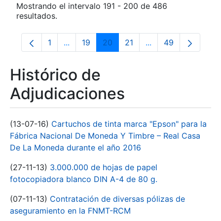
Mostrando el intervalo 191 - 200 de 486
resultados.
1
...
19
20
21
...
49
Página
Páginas intermedias Use TAB para despla
Página
Página
Página
Páginas intermedia
Página
Histórico de
Adjudicaciones
(13-07-16)
Cartuchos de tinta marca "Epson" para la
Fábrica Nacional De Moneda Y Timbre – Real Casa
De La Moneda durante el año 2016
(27-11-13)
3.000.000 de hojas de papel
fotocopiadora blanco DIN A-4 de 80 g.
(07-11-13)
Contratación de diversas pólizas de
aseguramiento en la FNMT-RCM