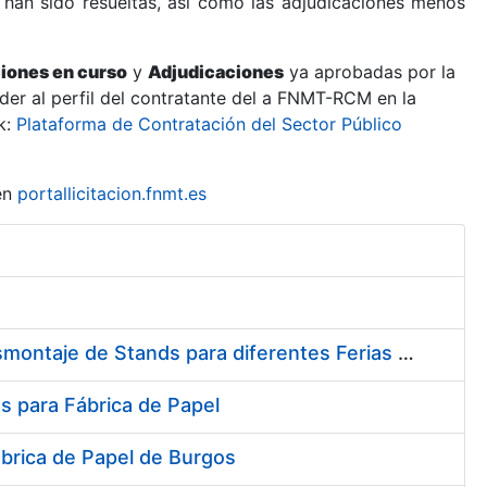
 han sido resueltas, así como las adjudicaciones menos
ciones en curso
y
Adjudicaciones
ya aprobadas por la
er al perfil del contratante del a FNMT-RCM en la
k:
Plataforma de Contratación del Sector Público
en
portallicitacion.fnmt.es
Contratación del Servicio de Diseño, Construcción, Montaje y Desmontaje de Stands para diferentes Ferias y Jornadas Nacionales e Internacionales
s para Fábrica de Papel
ábrica de Papel de Burgos