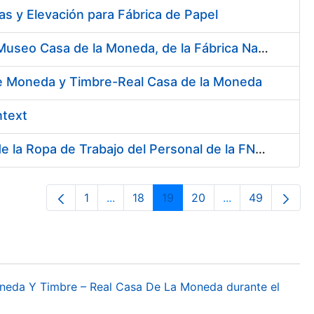
s y Elevación para Fábrica de Papel
Contratación del Servicio de Atención al Público en la Tienda del Museo Casa de la Moneda, de la Fábrica Nacional de Moneda y Timbre-Real Casa de la Moneda
 de Moneda y Timbre-Real Casa de la Moneda
ntext
Servicio de Lavado, Limpieza, Descontaminación y Desinfección de la Ropa de Trabajo del Personal de la FNMT-RCM
1
...
18
19
20
...
49
Página
Páginas intermedias Use TAB para des
Página
Página
Página
Páginas interme
Página
oneda Y Timbre – Real Casa De La Moneda durante el