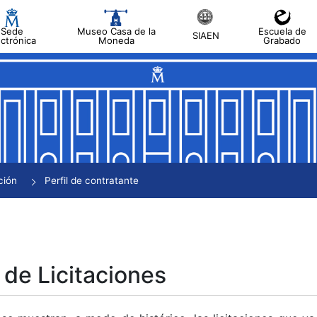
Sede
Museo Casa de la
Escuela de
SIAEN
ectrónica
Moneda
Grabado
tar
tar
tar
tar
ción
Perfil de contratante
tar
 de Licitaciones