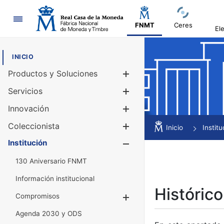
Navegación
FNMT
Ceres
El
INICIO
Productos y Soluciones
Mostrar/Ocul
Servicios
Mostrar/Ocul
Innovación
Mostrar/Ocul
Coleccionista
Mostrar/Ocul
Inicio
Institu
Institución
Mostrar/Ocul
130 Aniversario FNMT
Información institucional
Histórico
Compromisos
Mostrar/Ocultar
Agenda 2030 y ODS