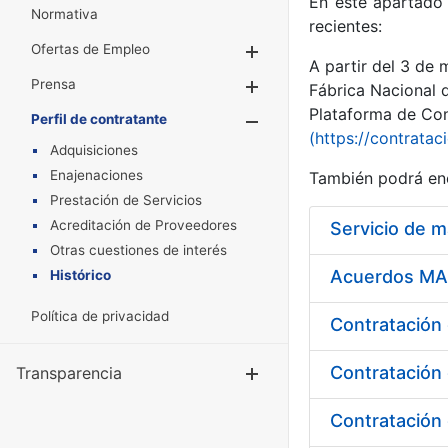
En este apartado 
Normativa
recientes:
Ofertas de Empleo
Mostrar/Ocultar
A partir del 3 de
Prensa
Mostrar/Ocultar
Fábrica Nacional 
Plataforma de Cont
Perfil de contratante
Mostrar/Oculta
(https://contratac
Adquisiciones
Enajenaciones
También podrá enc
Prestación de Servicios
Acreditación de Proveedores
Servicio de 
Otras cuestiones de interés
Acuerdos MAR
Histórico
Política de privacidad
Contratación 
Transparencia
Mostrar/Ocul
Contratación 