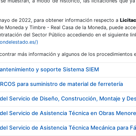
se muestran, a modo de histórico, las licitaciones que ya
 mayo de 2022, para obtener información respecto a
Licita
de Moneda y Timbre - Real Casa de la Moneda, puede acced
ratación del Sector Público accediendo en el siguiente lin
r
iondelestado.es/)
ontrar más información y algunos de los procedimientos 
mantenimiento y soporte Sistema SIEM
COS para suministro de material de ferretería
del Servicio de Asistencia Técnica en Obras Menore
tar
del Servicio de Asistencia Técnica Mecánica para F