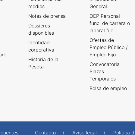
medios
General
Notas de prensa
OEP Personal
func. de carrera o
Dossieres
laboral fijo
disponibles
Ofertas de
Identidad
Empleo Público /
corporativa
bre
Empleo Fijo
Historia de la
Convocatoria
Peseta
Plazas
Temporales
Bolsa de empleo
ecuentes
Contacto
Aviso legal
Política 