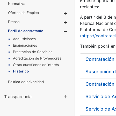
En este apartado 
Normativa
recientes:
Ofertas de Empleo
Mostrar/Ocultar
A partir del 3 de
Prensa
Mostrar/Ocultar
Fábrica Nacional 
Plataforma de Cont
Perfil de contratante
Mostrar/Oculta
(https://contratac
Adquisiciones
Enajenaciones
También podrá enc
Prestación de Servicios
Acreditación de Proveedores
Otras cuestiones de interés
Suscripción d
Histórico
Política de privacidad
Servicio de 
Transparencia
Mostrar/Ocul
Servicio de A