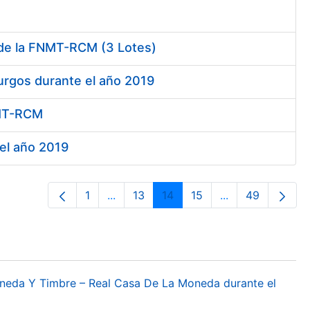
 de la FNMT-RCM (3 Lotes)
urgos durante el año 2019
FNMT-RCM
 el año 2019
1
...
13
14
15
...
49
Página
Páginas intermedias Use TAB para des
Página
Página
Página
Páginas interme
Página
oneda Y Timbre – Real Casa De La Moneda durante el