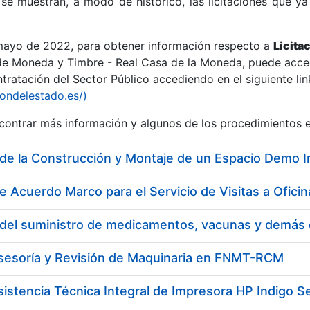
se muestran, a modo de histórico, las licitaciones que ya
 mayo de 2022, para obtener información respecto a
Licita
de Moneda y Timbre - Real Casa de la Moneda, puede acced
ratación del Sector Público accediendo en el siguiente lin
r
iondelestado.es/)
ontrar más información y algunos de los procedimientos 
e Acuerdo Marco para el Servicio de Visitas a Ofi
Asesoría y Revisión de Maquinaria en FNMT-RCM
tar
sistencia Técnica Integral de Impresora HP Indigo Se