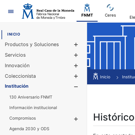
Navegación
FNMT
Ceres
El
INICIO
Productos y Soluciones
Mostrar/Ocul
Servicios
Mostrar/Ocul
Innovación
Mostrar/Ocul
Coleccionista
Mostrar/Ocul
Inicio
Institu
Institución
Mostrar/Ocul
130 Aniversario FNMT
Información institucional
Histórico
Compromisos
Mostrar/Ocultar
Agenda 2030 y ODS