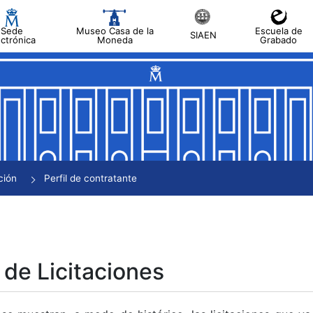
Sede
Museo Casa de la
Escuela de
SIAEN
ectrónica
Moneda
Grabado
tar
tar
tar
tar
ción
Perfil de contratante
tar
 de Licitaciones