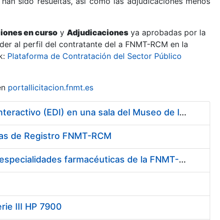
 han sido resueltas, así como las adjudicaciones menos
ciones en curso
y
Adjudicaciones
ya aprobadas por la
er al perfil del contratante del a FNMT-RCM en la
k:
Plataforma de Contratación del Sector Público
en
portallicitacion.fnmt.es
Contratación de la Construcción y Montaje de un Espacio Demo Interactivo (EDI) en una sala del Museo de la Fábrica Nacional de Moneda y Timbre-Real Casa de la Moneda en Madrid
cinas de Registro FNMT-RCM
Contratación del suministro de medicamentos, vacunas y demás especialidades farmacéuticas de la FNMT-RCM
rie III HP 7900