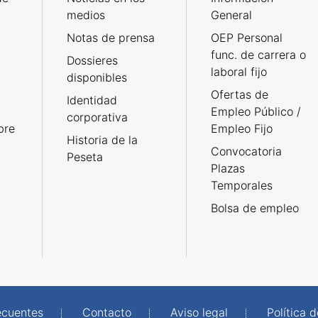
medios
General
Notas de prensa
OEP Personal
func. de carrera o
Dossieres
laboral fijo
disponibles
Ofertas de
Identidad
Empleo Público /
corporativa
bre
Empleo Fijo
Historia de la
Convocatoria
Peseta
Plazas
Temporales
Bolsa de empleo
ecuentes
Contacto
Aviso legal
Política 