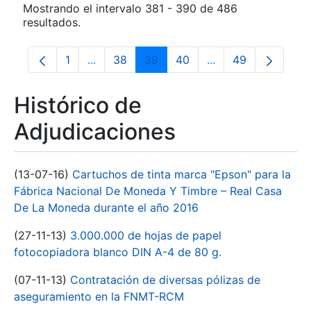
Mostrando el intervalo 381 - 390 de 486
resultados.
1
...
38
39
40
...
49
Página
Páginas intermedias Use TAB para despla
Página
Página
Página
Páginas intermedia
Página
Histórico de
Adjudicaciones
(13-07-16)
Cartuchos de tinta marca "Epson" para la
Fábrica Nacional De Moneda Y Timbre – Real Casa
De La Moneda durante el año 2016
(27-11-13)
3.000.000 de hojas de papel
fotocopiadora blanco DIN A-4 de 80 g.
(07-11-13)
Contratación de diversas pólizas de
aseguramiento en la FNMT-RCM