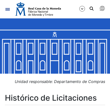
Navegación
Mostrar/Ocultar
Mostrar/Ocultar
Mostrar/Ocultar
Mostrar/Ocultar
Mostrar/Ocultar
Unidad responsable: Departamento de Compras
Histórico de Licitaciones
Mostrar/Ocultar