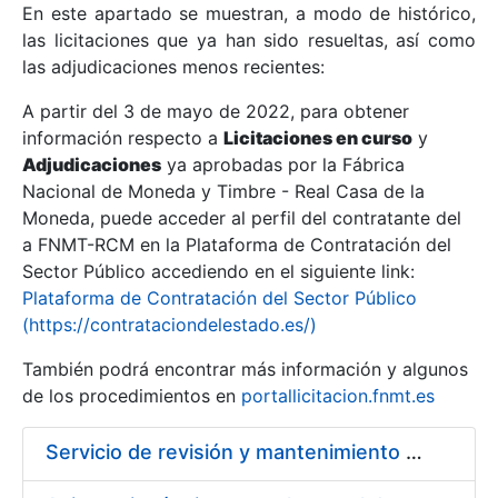
En este apartado se muestran, a modo de histórico,
las licitaciones que ya han sido resueltas, así como
Mostrar/Ocultar
las adjudicaciones menos recientes:
Mostrar/Ocultar
A partir del 3 de mayo de 2022, para obtener
información respecto a
Mostrar/Ocultar
Licitaciones en curso
y
Adjudicaciones
ya aprobadas por la Fábrica
Nacional de Moneda y Timbre - Real Casa de la
Moneda, puede acceder al perfil del contratante del
a FNMT-RCM en la Plataforma de Contratación del
Sector Público accediendo en el siguiente link:
Plataforma de Contratación del Sector Público
(https://contrataciondelestado.es/)
También podrá encontrar más información y algunos
de los procedimientos en
portallicitacion.fnmt.es
Mostrar/Ocultar
Servicio de revisión y mantenimiento de medios de compartimentación de protección contra incendios