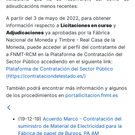
adxudicacións menos recentes:
Mostrar/Ocultar
A partir del 3 de mayo de 2022, para obtener
información respecto a
Licitaciones en curso
y
Mostrar/Ocultar
Adjudicaciones
ya aprobadas por la Fábrica
Mostrar/Ocultar
Nacional de Moneda y Timbre - Real Casa de la
Moneda, puede acceder al perfil del contratante del
a FNMT-RCM en la Plataforma de Contratación del
Sector Público accediendo en el siguiente link:
Plataforma de Contratación del Sector Público
(https://contrataciondelestado.es/)
También podrá encontrar más información y algunos
de los procedimientos en
portallicitacion.fnmt.es
Mostrar/Ocultar
(19-12-19)
Acuerdo Marco - Contratación del
suministro de Material de Electricidad para la
Fábrica de papel de Burgos. PA AM