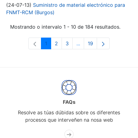
(24-07-13)
Suministro de material electrónico para
FNMT-RCM (Burgos)
Mostrando o intervalo 1 - 10 de 184 resultados.
1
2
3
...
19
Páxina
Páxina
Páxina
Páxinas intermedias Use 
Páxina
FAQs
Resolve as túas dúbidas sobre os diferentes
procesos que interveñen na nosa web