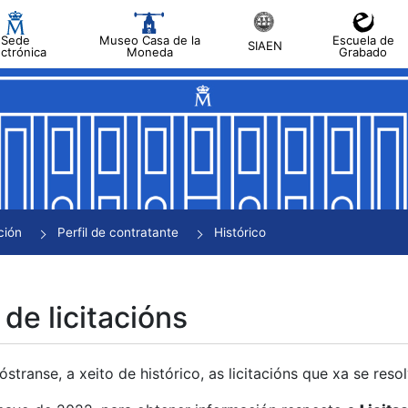
Sede
Museo Casa de la
Escuela de
SIAEN
ectrónica
Moneda
Grabado
tar
tar
tar
tar
ción
Perfil de contratante
Histórico
tar
 de licitacións
transe, a xeito de histórico, as licitacións que xa se res