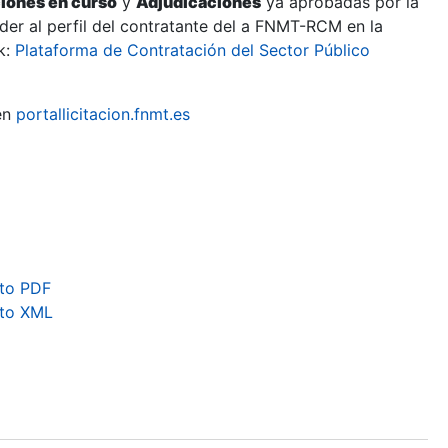
ciones en curso
y
Adjudicaciones
ya aprobadas por la
er al perfil del contratante del a FNMT-RCM en la
k:
Plataforma de Contratación del Sector Público
en
portallicitacion.fnmt.es
to PDF
ato XML