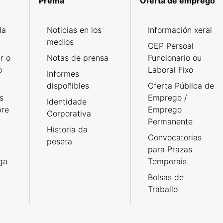
Prema
Oferta de emprego
da
Noticias en los
Información xeral
medios
OEP Persoal
r o
Notas de prensa
Funcionario ou
o
Laboral Fixo
Informes
dispoñibles
Oferta Pública de
s
Emprego /
Identidade
bre
Emprego
Corporativa
Permanente
Historia da
Convocatorias
peseta
para Prazas
rga
Temporais
Bolsas de
Traballo