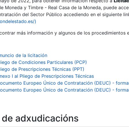
 mayo de 2022, para obtener información respecto a
Licita
de Moneda y Timbre - Real Casa de la Moneda, puede acced
ratación del Sector Público accediendo en el siguiente lin
iondelestado.es/)
ontrar más información y algunos de los procedimientos 
r
nuncio de la licitación
liego de Condiciones Particulares (PCP)
liego de Prescripciones Técnicas (PPT)
nexo I al Pliego de Prescripciones Técnicas
ocumento Europeo Único de Contratación (DEUC) - forma
ocumento Europeo Único de Contratación (DEUC) - form
tar
o de adxudicacións