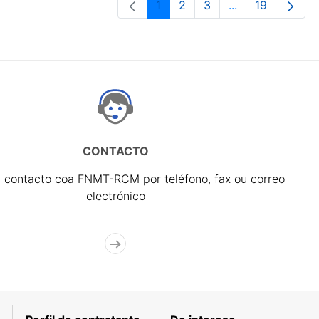
1
2
3
...
19
Páxina
Páxina
Páxina
Páxinas interme
Páxina
CONTACTO
 contacto coa FNMT-RCM por teléfono, fax ou correo
electrónico