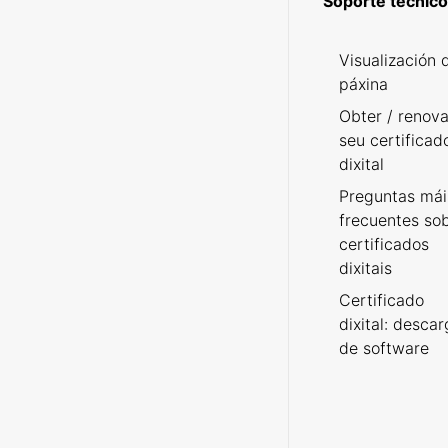
Soporte técnico
Visualización 
páxina
Obter / renova
seu certificad
dixital
Preguntas mái
frecuentes so
certificados
dixitais
Certificado
dixital: desca
de software