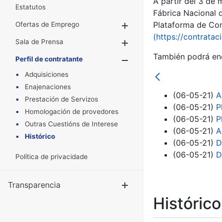
A partir del 3 de
Estatutos
Fábrica Nacional 
Plataforma de Cont
Ofertas de Emprego
Mostrar/Ocultar
(https://contratac
Sala de Prensa
Mostrar/Ocultar
También podrá enc
Perfil de contratante
Mostrar/Oculta
Adquisiciones
Enajenaciones
(06-05-21)
A
Prestación de Servizos
(06-05-21)
P
Homologación de provedores
(06-05-21)
P
Outras Cuestións de Interese
(06-05-21)
A
Histórico
(06-05-21)
D
(06-05-21)
D
Política de privacidade
Transparencia
Mostrar/Ocul
Históric