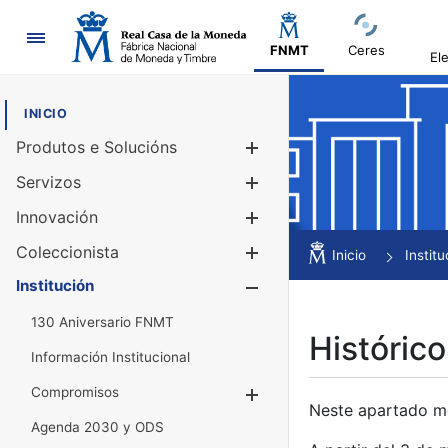
Navegación
FNMT
Ceres
El
INICIO
Produtos e Solucións
Mostrar/Ocul
Servizos
Mostrar/Ocul
Innovación
Mostrar/Ocul
Coleccionista
Mostrar/Ocul
Inicio
Institu
Institución
Mostrar/Ocul
130 Aniversario FNMT
Histórico
Información Institucional
Compromisos
Mostrar/Ocultar
Neste apartado mós
Agenda 2030 y ODS