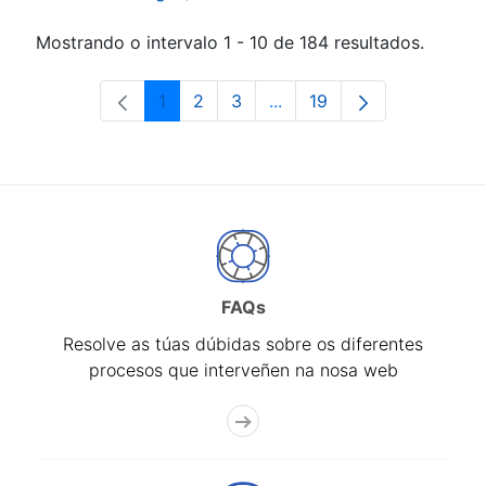
Mostrando o intervalo 1 - 10 de 184 resultados.
1
2
3
...
19
Páxina
Páxina
Páxina
Páxinas intermedias Use 
Páxina
FAQs
Resolve as túas dúbidas sobre os diferentes
procesos que interveñen na nosa web