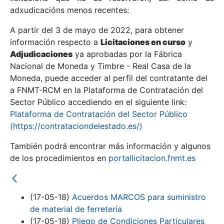
adxudicacións menos recentes:
Mostrar/Ocultar
A partir del 3 de mayo de 2022, para obtener
información respecto a
Licitaciones en curso
y
Mostrar/Ocultar
Adjudicaciones
ya aprobadas por la Fábrica
Mostrar/Ocultar
Nacional de Moneda y Timbre - Real Casa de la
Moneda, puede acceder al perfil del contratante del
a FNMT-RCM en la Plataforma de Contratación del
Sector Público accediendo en el siguiente link:
Plataforma de Contratación del Sector Público
(https://contrataciondelestado.es/)
También podrá encontrar más información y algunos
de los procedimientos en
portallicitacion.fnmt.es
Mostrar/Ocultar
(17-05-18)
Acuerdos MARCOS para suministro
de material de ferretería
(17-05-18)
Pliego de Condiciones Particulares