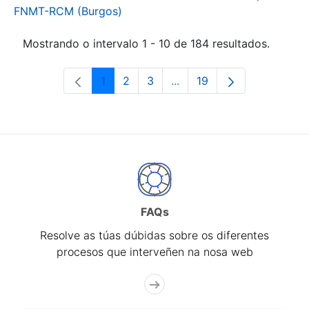
FNMT-RCM (Burgos)
Mostrando o intervalo 1 - 10 de 184 resultados.
1
2
3
...
19
Páxina
Páxina
Páxina
Páxinas intermedias Use 
Páxina
FAQs
Resolve as túas dúbidas sobre os diferentes
procesos que interveñen na nosa web