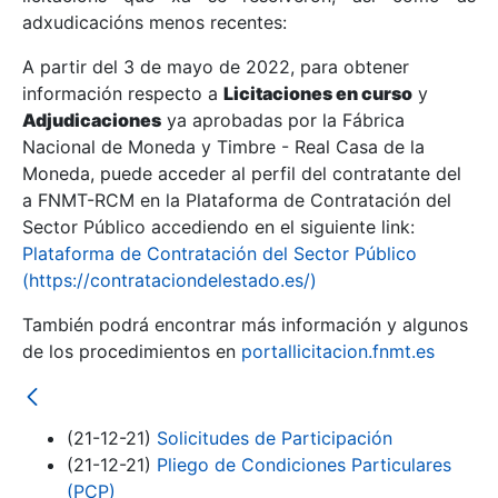
adxudicacións menos recentes:
Mostrar/Ocultar
A partir del 3 de mayo de 2022, para obtener
información respecto a
Licitaciones en curso
y
Mostrar/Ocultar
Adjudicaciones
ya aprobadas por la Fábrica
Mostrar/Ocultar
Nacional de Moneda y Timbre - Real Casa de la
Moneda, puede acceder al perfil del contratante del
a FNMT-RCM en la Plataforma de Contratación del
Sector Público accediendo en el siguiente link:
Plataforma de Contratación del Sector Público
(https://contrataciondelestado.es/)
También podrá encontrar más información y algunos
de los procedimientos en
portallicitacion.fnmt.es
Mostrar/Ocultar
(21-12-21)
Solicitudes de Participación
(21-12-21)
Pliego de Condiciones Particulares
(PCP)