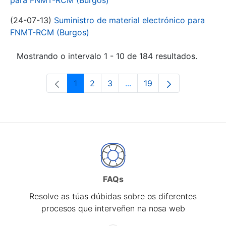
para FNMT-RCM (Burgos)
(24-07-13)
Suministro de material electrónico para
FNMT-RCM (Burgos)
Mostrando o intervalo 1 - 10 de 184 resultados.
1
2
3
...
19
Páxina
Páxina
Páxina
Páxinas intermedias Use 
Páxina
FAQs
Resolve as túas dúbidas sobre os diferentes
procesos que interveñen na nosa web