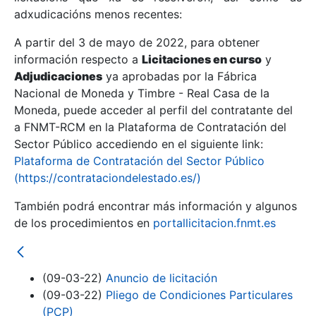
adxudicacións menos recentes:
Mostrar/Ocultar
A partir del 3 de mayo de 2022, para obtener
información respecto a
Licitaciones en curso
y
Mostrar/Ocultar
Adjudicaciones
ya aprobadas por la Fábrica
Mostrar/Ocultar
Nacional de Moneda y Timbre - Real Casa de la
Moneda, puede acceder al perfil del contratante del
a FNMT-RCM en la Plataforma de Contratación del
Sector Público accediendo en el siguiente link:
Plataforma de Contratación del Sector Público
(https://contrataciondelestado.es/)
También podrá encontrar más información y algunos
de los procedimientos en
portallicitacion.fnmt.es
Mostrar/Ocultar
(09-03-22)
Anuncio de licitación
(09-03-22)
Pliego de Condiciones Particulares
(PCP)