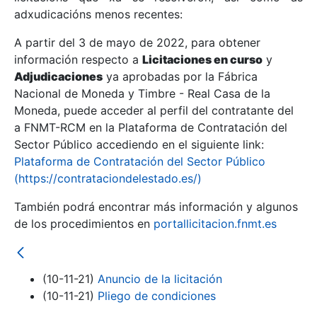
adxudicacións menos recentes:
Mostrar/Ocultar
A partir del 3 de mayo de 2022, para obtener
información respecto a
Licitaciones en curso
y
Mostrar/Ocultar
Adjudicaciones
ya aprobadas por la Fábrica
Mostrar/Ocultar
Nacional de Moneda y Timbre - Real Casa de la
Moneda, puede acceder al perfil del contratante del
a FNMT-RCM en la Plataforma de Contratación del
Sector Público accediendo en el siguiente link:
Plataforma de Contratación del Sector Público
(https://contrataciondelestado.es/)
También podrá encontrar más información y algunos
de los procedimientos en
portallicitacion.fnmt.es
Mostrar/Ocultar
(10-11-21)
Anuncio de la licitación
(10-11-21)
Pliego de condiciones