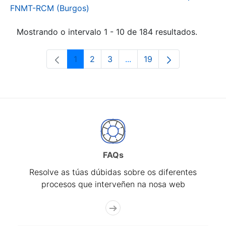
FNMT-RCM (Burgos)
Mostrando o intervalo 1 - 10 de 184 resultados.
1
2
3
...
19
Páxina
Páxina
Páxina
Páxinas intermedias Use 
Páxina
FAQs
Resolve as túas dúbidas sobre os diferentes
procesos que interveñen na nosa web