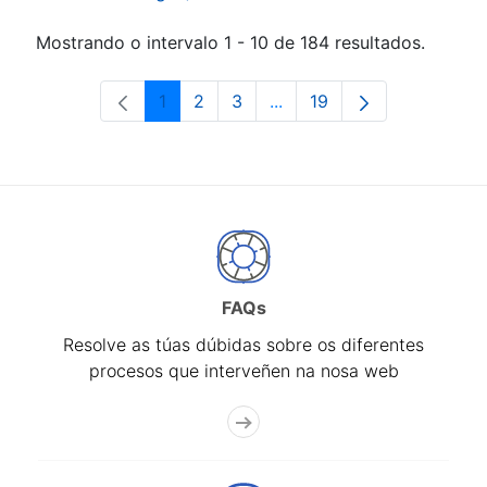
Mostrando o intervalo 1 - 10 de 184 resultados.
1
2
3
...
19
Páxina
Páxina
Páxina
Páxinas intermedias Use 
Páxina
FAQs
Resolve as túas dúbidas sobre os diferentes
procesos que interveñen na nosa web