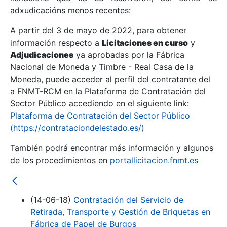
adxudicacións menos recentes:
Mostrar/Ocultar
A partir del 3 de mayo de 2022, para obtener
información respecto a
Licitaciones en curso
y
Mostrar/Ocultar
Adjudicaciones
ya aprobadas por la Fábrica
Mostrar/Ocultar
Nacional de Moneda y Timbre - Real Casa de la
Moneda, puede acceder al perfil del contratante del
a FNMT-RCM en la Plataforma de Contratación del
Sector Público accediendo en el siguiente link:
Plataforma de Contratación del Sector Público
(https://contrataciondelestado.es/)
También podrá encontrar más información y algunos
de los procedimientos en
portallicitacion.fnmt.es
Mostrar/Ocultar
(14-06-18)
Contratación del Servicio de
Retirada, Transporte y Gestión de Briquetas en
Fábrica de Papel de Burgos