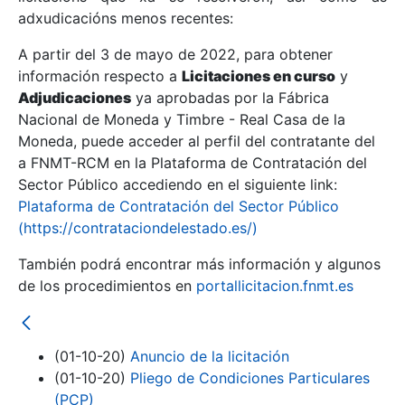
adxudicacións menos recentes:
Mostrar/Ocultar
A partir del 3 de mayo de 2022, para obtener
información respecto a
Licitaciones en curso
y
Mostrar/Ocultar
Adjudicaciones
ya aprobadas por la Fábrica
Mostrar/Ocultar
Nacional de Moneda y Timbre - Real Casa de la
Moneda, puede acceder al perfil del contratante del
a FNMT-RCM en la Plataforma de Contratación del
Sector Público accediendo en el siguiente link:
Plataforma de Contratación del Sector Público
(https://contrataciondelestado.es/)
También podrá encontrar más información y algunos
de los procedimientos en
portallicitacion.fnmt.es
Mostrar/Ocultar
(01-10-20)
Anuncio de la licitación
(01-10-20)
Pliego de Condiciones Particulares
(PCP)