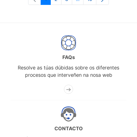
Páxina
Páxina
Páxina
Páxinas intermedias Use 
Páxina
FAQs
Resolve as túas dúbidas sobre os diferentes
procesos que interveñen na nosa web
CONTACTO