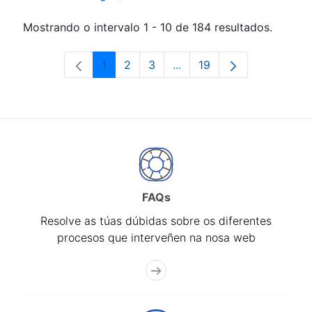
Mostrando o intervalo 1 - 10 de 184 resultados.
1
2
3
...
19
Páxina
Páxina
Páxina
Páxinas intermedias Use 
Páxina
FAQs
Resolve as túas dúbidas sobre os diferentes
procesos que interveñen na nosa web