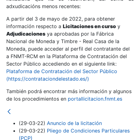
adxudicacións menos recentes:
Mostrar/Ocultar
A partir del 3 de mayo de 2022, para obtener
información respecto a
Licitaciones en curso
y
Mostrar/Ocultar
Adjudicaciones
ya aprobadas por la Fábrica
Mostrar/Ocultar
Nacional de Moneda y Timbre - Real Casa de la
Moneda, puede acceder al perfil del contratante del
a FNMT-RCM en la Plataforma de Contratación del
Sector Público accediendo en el siguiente link:
Plataforma de Contratación del Sector Público
(https://contrataciondelestado.es/)
También podrá encontrar más información y algunos
de los procedimientos en
portallicitacion.fnmt.es
Mostrar/Ocultar
(29-03-22)
Anuncio de la licitación
(29-03-22)
Pliego de Condiciones Particulares
(PCP)