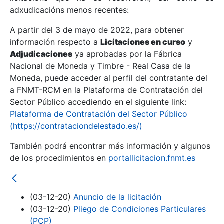
adxudicacións menos recentes:
Mostrar/Ocultar
A partir del 3 de mayo de 2022, para obtener
información respecto a
Licitaciones en curso
y
Mostrar/Ocultar
Adjudicaciones
ya aprobadas por la Fábrica
Mostrar/Ocultar
Nacional de Moneda y Timbre - Real Casa de la
Moneda, puede acceder al perfil del contratante del
a FNMT-RCM en la Plataforma de Contratación del
Sector Público accediendo en el siguiente link:
Plataforma de Contratación del Sector Público
(https://contrataciondelestado.es/)
También podrá encontrar más información y algunos
de los procedimientos en
portallicitacion.fnmt.es
Mostrar/Ocultar
(03-12-20)
Anuncio de la licitación
(03-12-20)
Pliego de Condiciones Particulares
(PCP)