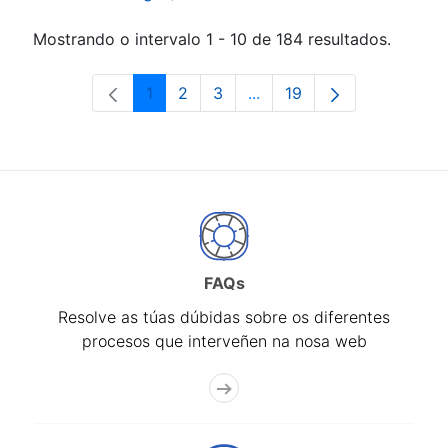
Mostrando o intervalo 1 - 10 de 184 resultados.
1
2
3
...
19
Páxina
Páxina
Páxina
Páxinas intermedias Use 
Páxina
FAQs
Resolve as túas dúbidas sobre os diferentes
procesos que interveñen na nosa web