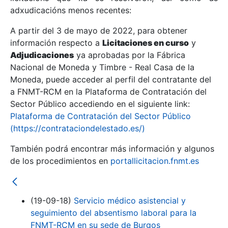
adxudicacións menos recentes:
Mostrar/Ocultar
A partir del 3 de mayo de 2022, para obtener
información respecto a
Licitaciones en curso
y
Mostrar/Ocultar
Adjudicaciones
ya aprobadas por la Fábrica
Mostrar/Ocultar
Nacional de Moneda y Timbre - Real Casa de la
Moneda, puede acceder al perfil del contratante del
a FNMT-RCM en la Plataforma de Contratación del
Sector Público accediendo en el siguiente link:
Plataforma de Contratación del Sector Público
(https://contrataciondelestado.es/)
También podrá encontrar más información y algunos
de los procedimientos en
portallicitacion.fnmt.es
Mostrar/Ocultar
(19-09-18)
Servicio médico asistencial y
seguimiento del absentismo laboral para la
FNMT-RCM en su sede de Burgos