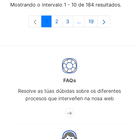
Mostrando o intervalo 1 - 10 de 184 resultados.
1
2
3
...
19
Páxina
Páxina
Páxina
Páxinas intermedias Use 
Páxina
FAQs
Resolve as túas dúbidas sobre os diferentes
procesos que interveñen na nosa web