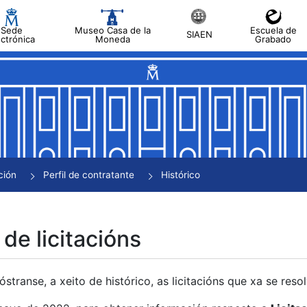
Sede
Museo Casa de la
Escuela de
SIAEN
ectrónica
Moneda
Grabado
tar
tar
tar
tar
ción
Perfil de contratante
Histórico
tar
 de licitacións
transe, a xeito de histórico, as licitacións que xa se res