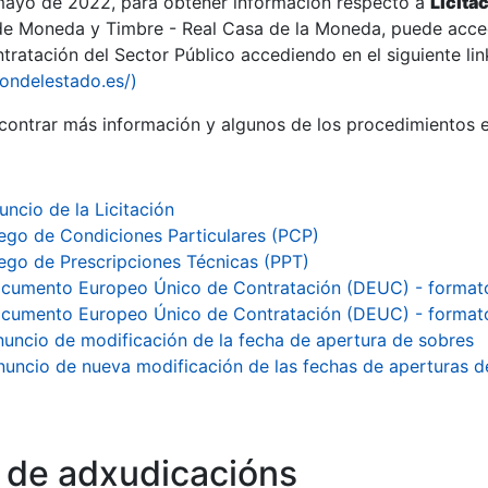
 mayo de 2022, para obtener información respecto a
Licita
de Moneda y Timbre - Real Casa de la Moneda, puede acced
ratación del Sector Público accediendo en el siguiente lin
iondelestado.es/)
ontrar más información y algunos de los procedimientos 
r
uncio de la Licitación
iego de Condiciones Particulares (PCP)
iego de Prescripciones Técnicas (PPT)
cumento Europeo Único de Contratación (DEUC) - format
cumento Europeo Único de Contratación (DEUC) - format
uncio de modificación de la fecha de apertura de sobres
nuncio de nueva modificación de las fechas de aperturas d
tar
o de adxudicacións