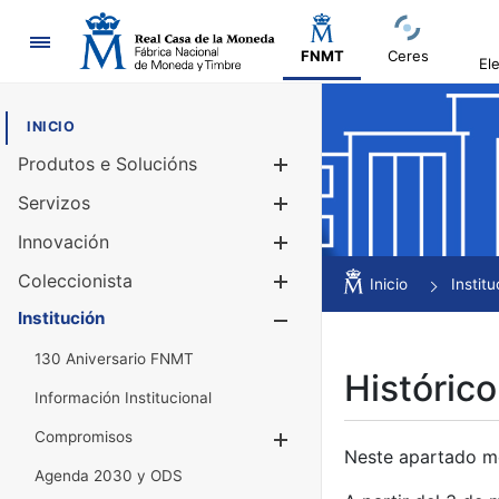
Navegación
FNMT
Ceres
El
INICIO
Produtos e Solucións
Mostrar/Ocul
Servizos
Mostrar/Ocul
Innovación
Mostrar/Ocul
Coleccionista
Mostrar/Ocul
Inicio
Institu
Institución
Mostrar/Ocul
130 Aniversario FNMT
Histórico
Información Institucional
Compromisos
Mostrar/Ocultar
Neste apartado mós
Agenda 2030 y ODS