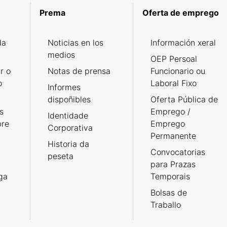
Prema
Oferta de emprego
da
Noticias en los
Información xeral
medios
OEP Persoal
r o
Notas de prensa
Funcionario ou
o
Laboral Fixo
Informes
dispoñibles
Oferta Pública de
s
Emprego /
Identidade
bre
Emprego
Corporativa
Permanente
Historia da
Convocatorias
peseta
para Prazas
rga
Temporais
Bolsas de
Traballo