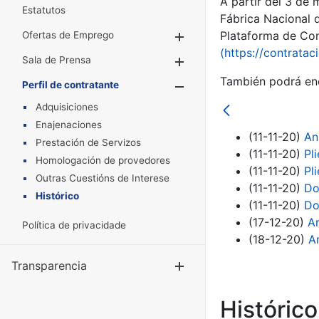
A partir del 3 de
Estatutos
Fábrica Nacional 
Plataforma de Cont
Ofertas de Emprego
Mostrar/Ocultar
(https://contratac
Sala de Prensa
Mostrar/Ocultar
También podrá enc
Perfil de contratante
Mostrar/Oculta
Adquisiciones
Enajenaciones
(11-11-20)
An
Prestación de Servizos
(11-11-20)
Pl
Homologación de provedores
(11-11-20)
Pl
Outras Cuestións de Interese
(11-11-20)
Do
Histórico
(11-11-20)
Do
(17-12-20)
An
Política de privacidade
(18-12-20)
A
Transparencia
Mostrar/Ocul
Históric