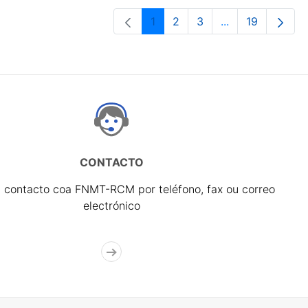
1
2
3
...
19
Páxina
Páxina
Páxina
Páxinas interme
Páxina
CONTACTO
 contacto coa FNMT-RCM por teléfono, fax ou correo
electrónico