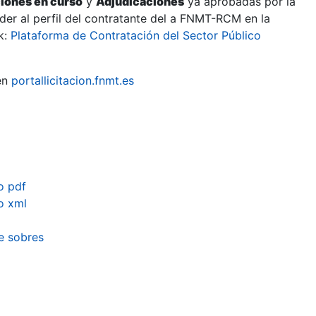
ciones en curso
y
Adjudicaciones
ya aprobadas por la
er al perfil del contratante del a FNMT-RCM en la
k:
Plataforma de Contratación del Sector Público
en
portallicitacion.fnmt.es
o pdf
o xml
e sobres