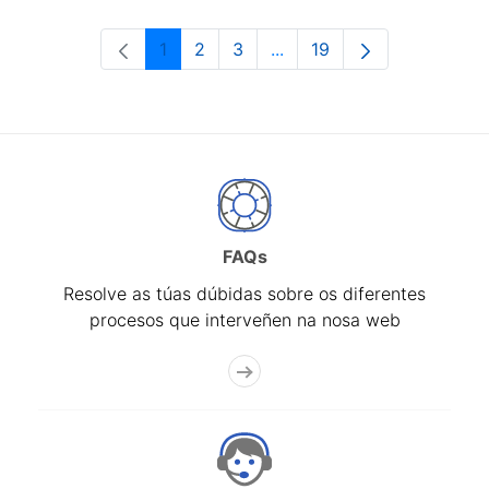
1
2
3
...
19
Páxina
Páxina
Páxina
Páxinas intermedias Use 
Páxina
FAQs
Resolve as túas dúbidas sobre os diferentes
procesos que interveñen na nosa web