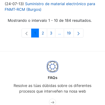
(24-07-13)
Suministro de material electrónico para
FNMT-RCM (Burgos)
Mostrando o intervalo 1 - 10 de 184 resultados.
1
2
3
...
19
Páxina
Páxina
Páxina
Páxinas intermedias Use 
Páxina
FAQs
Resolve as túas dúbidas sobre os diferentes
procesos que interveñen na nosa web