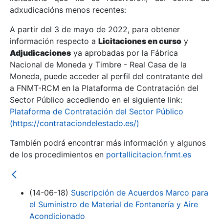
adxudicacións menos recentes:
Mostrar/Ocultar
A partir del 3 de mayo de 2022, para obtener
información respecto a
Licitaciones en curso
y
Mostrar/Ocultar
Adjudicaciones
ya aprobadas por la Fábrica
Mostrar/Ocultar
Nacional de Moneda y Timbre - Real Casa de la
Moneda, puede acceder al perfil del contratante del
a FNMT-RCM en la Plataforma de Contratación del
Sector Público accediendo en el siguiente link:
Plataforma de Contratación del Sector Público
(https://contrataciondelestado.es/)
También podrá encontrar más información y algunos
de los procedimientos en
portallicitacion.fnmt.es
Mostrar/Ocultar
(14-06-18)
Suscripción de Acuerdos Marco para
el Suministro de Material de Fontanería y Aire
Acondicionado