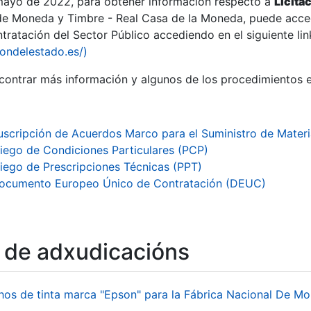
 mayo de 2022, para obtener información respecto a
Licita
de Moneda y Timbre - Real Casa de la Moneda, puede acced
ratación del Sector Público accediendo en el siguiente lin
iondelestado.es/)
ontrar más información y algunos de los procedimientos 
r
uscripción de Acuerdos Marco para el Suministro de Mater
liego de Condiciones Particulares (PCP)
liego de Prescripciones Técnicas (PPT)
ocumento Europeo Único de Contratación (DEUC)
o de adxudicacións
tar
hos de tinta marca "Epson" para la Fábrica Nacional De M