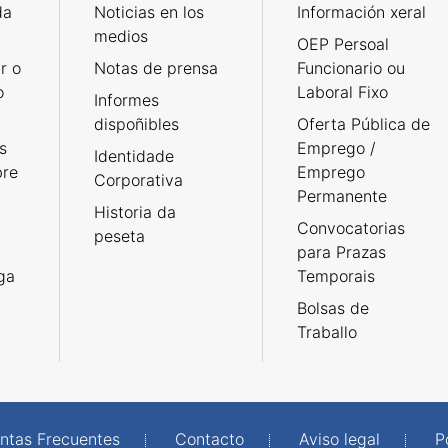
da
Noticias en los
Información xeral
medios
OEP Persoal
r o
Notas de prensa
Funcionario ou
o
Laboral Fixo
Informes
dispoñibles
Oferta Pública de
s
Emprego /
Identidade
bre
Emprego
Corporativa
Permanente
Historia da
Convocatorias
peseta
para Prazas
rga
Temporais
Bolsas de
Traballo
ntas Frecuentes
Contacto
Aviso legal
P