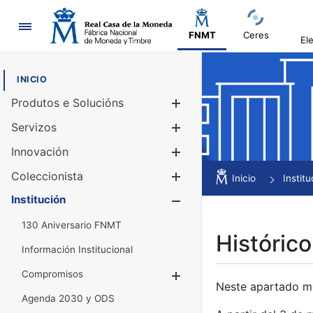
Navegación
FNMT
Ceres
El
INICIO
Produtos e Solucións
Mostrar/Ocul
Servizos
Mostrar/Ocul
Innovación
Mostrar/Ocul
Coleccionista
Mostrar/Ocul
Inicio
Institu
Institución
Mostrar/Ocul
130 Aniversario FNMT
Histórico
Información Institucional
Compromisos
Mostrar/Ocultar
Neste apartado mós
Agenda 2030 y ODS