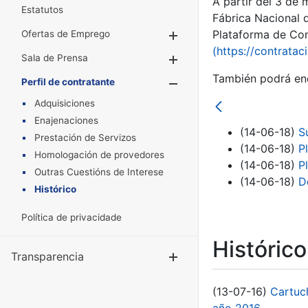
A partir del 3 de
Estatutos
Fábrica Nacional 
Plataforma de Cont
Ofertas de Emprego
Mostrar/Ocultar
(https://contratac
Sala de Prensa
Mostrar/Ocultar
También podrá enc
Perfil de contratante
Mostrar/Oculta
Adquisiciones
Enajenaciones
(14-06-18)
S
Prestación de Servizos
(14-06-18)
P
Homologación de provedores
(14-06-18)
P
Outras Cuestións de Interese
(14-06-18)
D
Histórico
Política de privacidade
Históric
Transparencia
Mostrar/Ocul
(13-07-16)
Cartuc