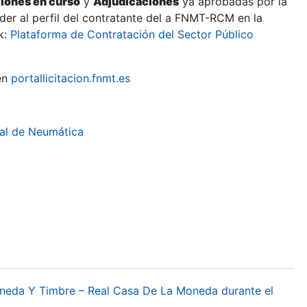
ciones en curso
y
Adjudicaciones
ya aprobadas por la
er al perfil del contratante del a FNMT-RCM en la
k:
Plataforma de Contratación del Sector Público
en
portallicitacion.fnmt.es
ial de Neumática
oneda Y Timbre – Real Casa De La Moneda durante el