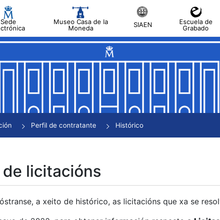
Sede
Museo Casa de la
Escuela de
SIAEN
ectrónica
Moneda
Grabado
tar
tar
tar
tar
ción
Perfil de contratante
Histórico
tar
 de licitacións
transe, a xeito de histórico, as licitacións que xa se res