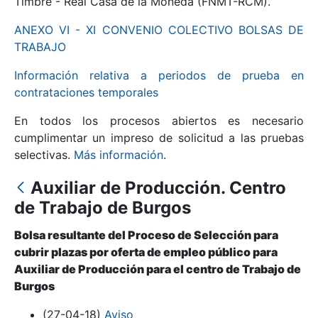
Timbre - Real Casa de la Moneda (FNMT-RCM).
ANEXO VI - XI CONVENIO COLECTIVO BOLSAS DE
Mostrar/Ocultar
TRABAJO
Información relativa a periodos de prueba en
contrataciones temporales
En todos los procesos abiertos es necesario
cumplimentar un impreso de solicitud a las pruebas
selectivas.
Más información
.
Auxiliar de Producción. Centro
Mostrar/Ocultar
de Trabajo de Burgos
Mostrar/Ocultar
Bolsa resultante del Proceso de Selección para
cubrir plazas por oferta de empleo público para
Auxiliar de Producción para el centro de Trabajo de
Burgos
Mostrar/Ocultar
(27-04-18)
Aviso