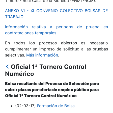
Timbre - Real Casa de la Moneda (FNMT-RCM).
ANEXO VI - XI CONVENIO COLECTIVO BOLSAS DE
Mostrar/Ocultar
TRABAJO
Información relativa a periodos de prueba en
contrataciones temporales
En todos los procesos abiertos es necesario
cumplimentar un impreso de solicitud a las pruebas
selectivas.
Más información
.
Oficial 1ª Tornero Control
Mostrar/Ocultar
Numérico
Mostrar/Ocultar
Bolsa resultante del Proceso de Selección para
cubrir plazas por oferta de empleo público para
Oficial 1ª Tornero Control Numérico
Mostrar/Ocultar
(02-03-17)
Formación de Bolsa