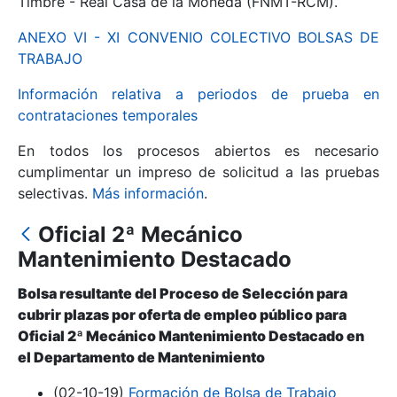
Timbre - Real Casa de la Moneda (FNMT-RCM).
ANEXO VI - XI CONVENIO COLECTIVO BOLSAS DE
Mostrar/Ocultar
TRABAJO
Información relativa a periodos de prueba en
contrataciones temporales
En todos los procesos abiertos es necesario
cumplimentar un impreso de solicitud a las pruebas
selectivas.
Más información
.
Oficial 2ª Mecánico
Mostrar/Ocultar
Mantenimiento Destacado
Mostrar/Ocultar
Bolsa resultante del Proceso de Selección para
cubrir plazas por oferta de empleo público para
Oficial 2ª Mecánico Mantenimiento Destacado en
el Departamento de Mantenimiento
Mostrar/Ocultar
(02-10-19)
Formación de Bolsa de Trabajo