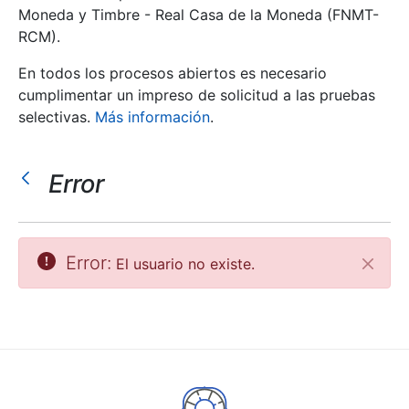
Moneda y Timbre - Real Casa de la Moneda (FNMT-
RCM).
Mostrar/Ocultar
En todos los procesos abiertos es necesario
cumplimentar un impreso de solicitud a las pruebas
selectivas.
Más información
.
Error
Mostrar/Ocultar
Error:
El usuario no existe.
Cerrar
Mostrar/Ocultar
Mostrar/Ocultar