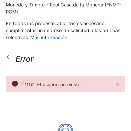
Moneda y Timbre - Real Casa de la Moneda (FNMT-
RCM).
Mostrar/Ocultar
En todos los procesos abiertos es necesario
cumplimentar un impreso de solicitud a las pruebas
selectivas.
Más información
.
Error
Mostrar/Ocultar
Error:
El usuario no existe.
Cerrar
Mostrar/Ocultar
Mostrar/Ocultar