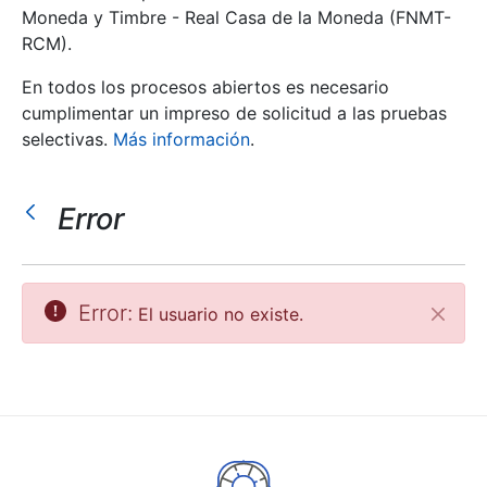
Moneda y Timbre - Real Casa de la Moneda (FNMT-
RCM).
Mostrar/Ocultar
En todos los procesos abiertos es necesario
cumplimentar un impreso de solicitud a las pruebas
selectivas.
Más información
.
Error
Mostrar/Ocultar
Error:
El usuario no existe.
Cerrar
Mostrar/Ocultar
Mostrar/Ocultar