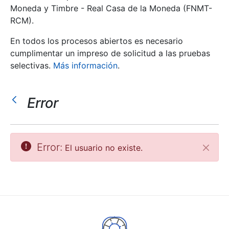
Moneda y Timbre - Real Casa de la Moneda (FNMT-
RCM).
Mostrar/Ocultar
En todos los procesos abiertos es necesario
cumplimentar un impreso de solicitud a las pruebas
selectivas.
Más información
.
Error
Mostrar/Ocultar
Error:
El usuario no existe.
Cerrar
Mostrar/Ocultar
Mostrar/Ocultar