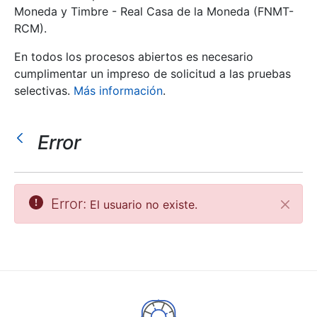
Moneda y Timbre - Real Casa de la Moneda (FNMT-
RCM).
Mostrar/Ocultar
En todos los procesos abiertos es necesario
cumplimentar un impreso de solicitud a las pruebas
selectivas.
Más información
.
Error
Mostrar/Ocultar
Error:
El usuario no existe.
Cerrar
Mostrar/Ocultar
Mostrar/Ocultar