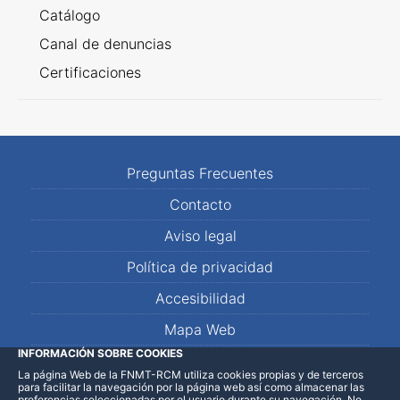
Catálogo
Canal de denuncias
Certificaciones
Preguntas Frecuentes
Contacto
Aviso legal
Política de privacidad
Accesibilidad
Mapa Web
INFORMACIÓN SOBRE COOKIES
La página Web de la FNMT-RCM utiliza cookies propias y de terceros
LinkedIn
Facebook
WhatsApp
para facilitar la navegación por la página web así como almacenar las
preferencias seleccionadas por el usuario durante su navegación. No