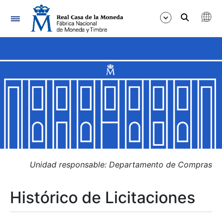
Navegación
Mostrar/Ocultar
Mostrar/Ocultar
Mostrar/Ocultar
Mostrar/Ocultar
Mostrar/Ocultar
Unidad responsable: Departamento de Compras
Histórico de Licitaciones
Mostrar/Ocultar