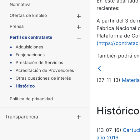
En este apartado 
Normativa
recientes:
Ofertas de Empleo
Mostrar/Ocultar
A partir del 3 de
Prensa
Mostrar/Ocultar
Fábrica Nacional 
Plataforma de Cont
Perfil de contratante
Mostrar/Oculta
(https://contratac
Adquisiciones
Enajenaciones
También podrá enc
Prestación de Servicios
Acreditación de Proveedores
Otras cuestiones de interés
(27-11-13)
Materia
Histórico
Política de privacidad
Históric
Transparencia
Mostrar/Ocul
(13-07-16)
Cartuc
año 2016