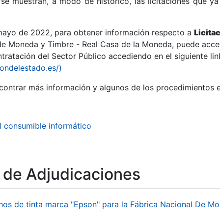
se muestran, a modo de histórico, las licitaciones que ya
 mayo de 2022, para obtener información respecto a
Licita
de Moneda y Timbre - Real Casa de la Moneda, puede acced
ratación del Sector Público accediendo en el siguiente lin
r
iondelestado.es/)
ontrar más información y algunos de los procedimientos 
l consumible informático
o de Adjudicaciones
tar
hos de tinta marca "Epson" para la Fábrica Nacional De M