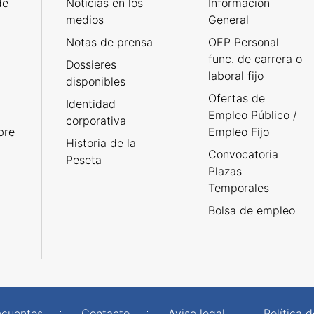
de
Noticias en los
Información
medios
General
Notas de prensa
OEP Personal
func. de carrera o
Dossieres
laboral fijo
disponibles
Ofertas de
Identidad
Empleo Público /
corporativa
bre
Empleo Fijo
Historia de la
Convocatoria
Peseta
Plazas
Temporales
Bolsa de empleo
ecuentes
Contacto
Aviso legal
Política 