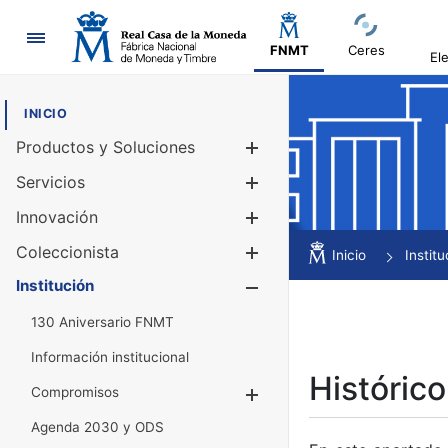
Navegación
FNMT
Ceres
El
INICIO
Productos y Soluciones
Mostrar/Ocul
Servicios
Mostrar/Ocul
Innovación
Mostrar/Ocul
Coleccionista
Mostrar/Ocul
Inicio
Institu
Institución
Mostrar/Ocul
130 Aniversario FNMT
Información institucional
Histórico
Compromisos
Mostrar/Ocultar
Agenda 2030 y ODS