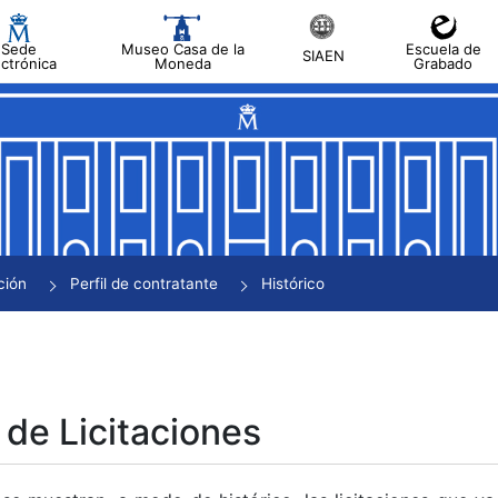
Sede
Museo Casa de la
Escuela de
SIAEN
ectrónica
Moneda
Grabado
tar
tar
tar
tar
ción
Perfil de contratante
Histórico
tar
 de Licitaciones