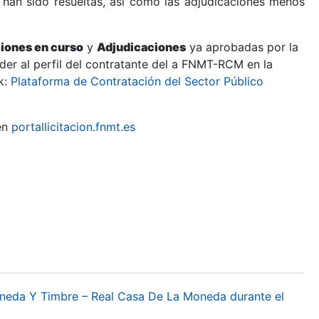
 han sido resueltas, así como las adjudicaciones menos
ciones en curso
y
Adjudicaciones
ya aprobadas por la
er al perfil del contratante del a FNMT-RCM en la
k:
Plataforma de Contratación del Sector Público
en
portallicitacion.fnmt.es
oneda Y Timbre – Real Casa De La Moneda durante el