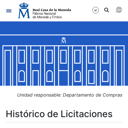
Navegación
Mostrar/Ocultar
Mostrar/Ocultar
Mostrar/Ocultar
Mostrar/Ocultar
Mostrar/Ocultar
Unidad responsable: Departamento de Compras
Histórico de Licitaciones
Mostrar/Ocultar