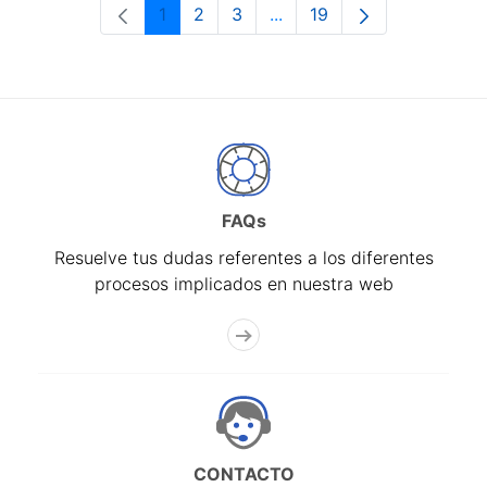
1
2
3
...
19
Página
Página
Página
Páginas intermedias Use 
Página
FAQs
Resuelve tus dudas referentes a los diferentes
procesos implicados en nuestra web
CONTACTO