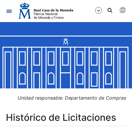
Navegación
Mostrar/Ocultar
Mostrar/Ocultar
Mostrar/Ocultar
Mostrar/Ocultar
Mostrar/Ocultar
Unidad responsable: Departamento de Compras
Histórico de Licitaciones
Mostrar/Ocultar