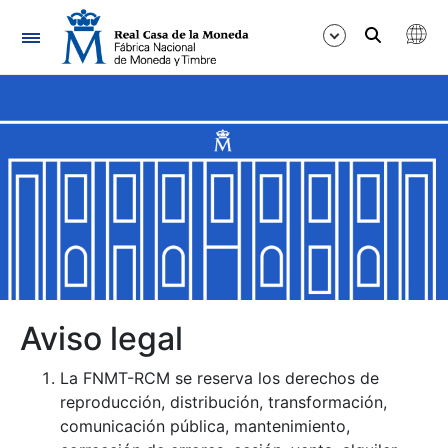
Navegación
Mostrar/Ocultar
Mostrar/Ocultar
Mostrar/Ocultar
Mostrar/Ocultar
Mostrar/Ocultar
Mostrar/Ocultar
Aviso legal
La FNMT-RCM se reserva los derechos de
reproducción, distribución, transformación,
comunicación pública, mantenimiento,