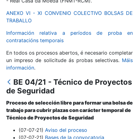
- Real Casa da Moeda (FNMT-RCM).
ANEXO VI - XI CONVENIO COLECTIVO BOLSAS DE
Mostrar/Ocultar
TRABALLO
Información relativa a períodos de proba en
contratacións temporais
En todos os procesos abertos, é necesario completar
un impreso de solicitude ás probas selectivas.
Máis
información
.
BE 04/21 - Técnico de Proyectos
Mostrar/Ocultar
de Seguridad
Mostrar/Ocultar
Proceso de selección libre para formar una bolsa de
trabajo para cubrir plazas con carácter temporal de
Técnico de Proyectos de Seguridad
Mostrar/Ocultar
(07-07-21)
Aviso del proceso
(07-07-21)
Bases de la convocatoria