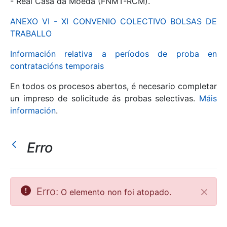
- Real Casa da Moeda (FNMT-RCM).
ANEXO VI - XI CONVENIO COLECTIVO BOLSAS DE
Mostrar/Ocultar
TRABALLO
Información relativa a períodos de proba en
contratacións temporais
En todos os procesos abertos, é necesario completar
un impreso de solicitude ás probas selectivas.
Máis
información
.
Erro
Mostrar/Ocultar
Mostrar/Ocultar
Erro:
O elemento non foi atopado.
Pecha
Mostrar/Ocultar