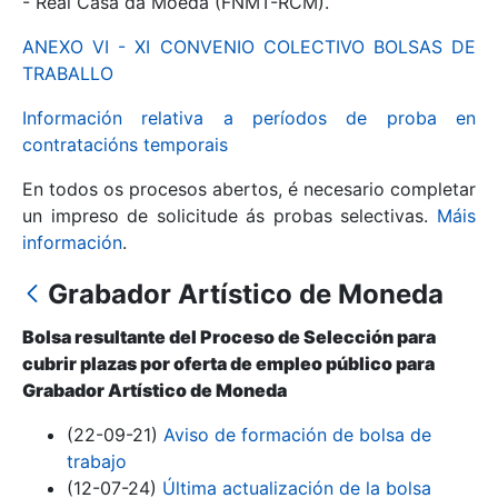
- Real Casa da Moeda (FNMT-RCM).
ANEXO VI - XI CONVENIO COLECTIVO BOLSAS DE
Mostrar/Ocultar
TRABALLO
Información relativa a períodos de proba en
contratacións temporais
En todos os procesos abertos, é necesario completar
un impreso de solicitude ás probas selectivas.
Máis
información
.
Grabador Artístico de Moneda
Mostrar/Ocultar
Bolsa resultante del Proceso de Selección para
Mostrar/Ocultar
cubrir plazas por oferta de empleo público para
Grabador Artístico de Moneda
(22-09-21)
Aviso de formación de bolsa de
Mostrar/Ocultar
trabajo
(12-07-24)
Última actualización de la bolsa