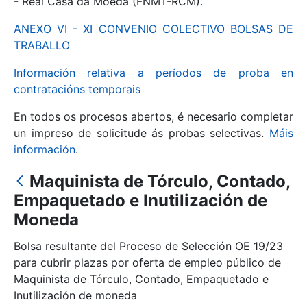
- Real Casa da Moeda (FNMT-RCM).
ANEXO VI - XI CONVENIO COLECTIVO BOLSAS DE
Mostrar/Ocultar
TRABALLO
Información relativa a períodos de proba en
contratacións temporais
En todos os procesos abertos, é necesario completar
un impreso de solicitude ás probas selectivas.
Máis
información
.
Maquinista de Tórculo, Contado,
Mostrar/Ocultar
Empaquetado e Inutilización de
Moneda
Mostrar/Ocultar
Bolsa resultante del Proceso de Selección OE 19/23
para cubrir plazas por oferta de empleo público de
Maquinista de Tórculo, Contado, Empaquetado e
Mostrar/Ocultar
Inutilización de moneda